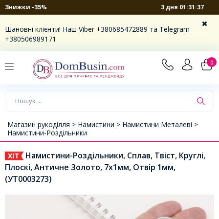
3 дня 01:31:37
Знижки -35%
Шановні клієнти! Наш Viber +380685472889 та Telegram
+380506989171
0
Магазин рукоділля >
Намистини >
Намистини Металеві >
Намистини-Роздільники
Намистини-Роздільники, Сплав, Твіст, Круглі,
Плоскі, Античне Золото, 7х1мм, Отвір 1мм,
(УТ0003273)