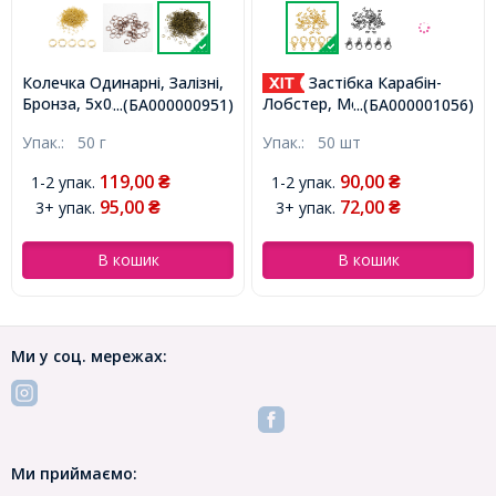
Колечка Одинарні, Залізні,
Застібка Карабін-
Бронза, 5х0.7мм, близько
Лобстер, Метал, Колір:
...(БА000000951)
...(БА000001056)
1150шт/50г, (БА000000951)
Золото, Розмір: 12х6мм,
Упак.:
50 г
Упак.:
50 шт
Отвір 1.5мм, (БА000001056)
119,00
90,00
1-2 упак.
1-2 упак.
₴
₴
95,00
72,00
3+ упак.
3+ упак.
₴
₴
В кошик
В кошик
Ми у соц. мережах:
Ми приймаємо: