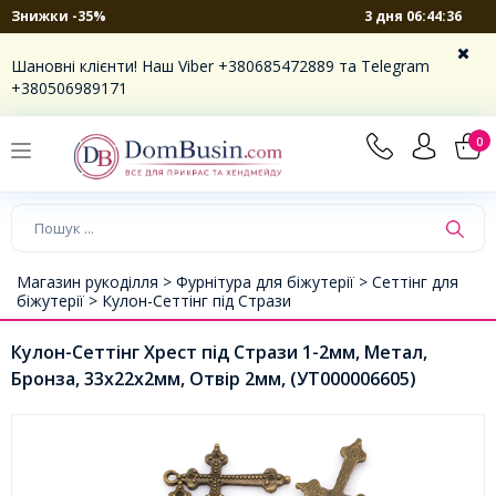
3 дня 06:44:36
Знижки -35%
Шановні клієнти! Наш Viber +380685472889 та Telegram
+380506989171
0
Магазин рукоділля >
Фурнітура для біжутерії >
Сеттінг для
біжутерії >
Кулон-Сеттінг під Стрази
Кулон-Сеттінг Хрест під Стрази 1-2мм, Метал,
Бронза, 33х22х2мм, Отвір 2мм, (УТ000006605)