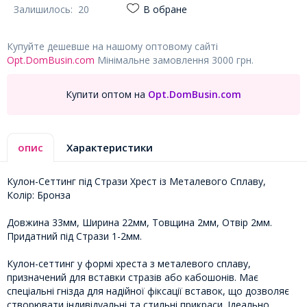
Залишилось:
20
В обране
Купуйте дешевше на нашому оптовому сайті
Opt.DomBusin.com
Мінімальне замовлення 3000 грн.
Купити оптом на
Opt.DomBusin.com
опис
Характеристики
Кулон-Сеттинг під Стрази Хрест із Металевого Сплаву,
Колір: Бронза
Довжина 33мм, Ширина 22мм, Товщина 2мм, Отвір 2мм.
Придатний під Стрази 1-2мм.
Кулон-сеттинг у формі хреста з металевого сплаву,
призначений для вставки стразів або кабошонів. Має
спеціальні гнізда для надійної фіксації вставок, що дозволяє
створювати індивідуальні та стильні прикраси. Ідеально