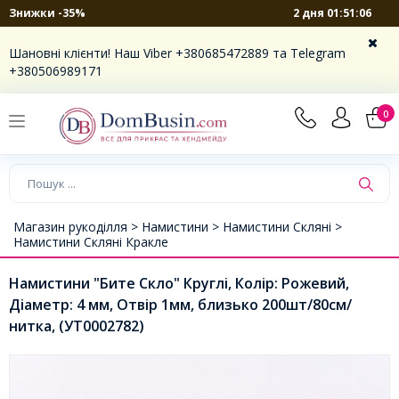
2 дня 01:51:06
Знижки -35%
Шановні клієнти! Наш Viber +380685472889 та Telegram
+380506989171
0
Магазин рукоділля >
Намистини >
Намистини Скляні >
Намистини Скляні Кракле
Намистини "Бите Скло" Круглі, Колір: Рожевий,
Діаметр: 4 мм, Отвір 1мм, близько 200шт/80см/
нитка, (УТ0002782)