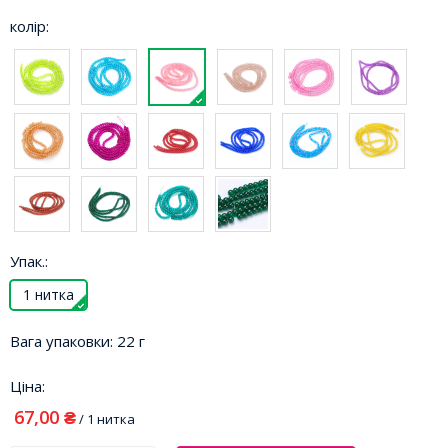
колір:
Упак.:
1 нитка
Вага упаковки:
22 г
Ціна:
67,00
₴
/ 1 нитка