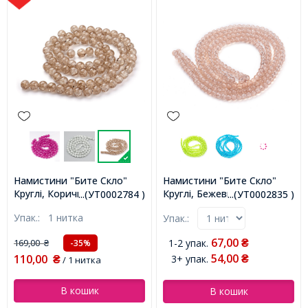
Намистини "Бите Скло"
Намистини "Бите Скло"
Круглі, Коричневий блідий,
Круглі, Бежевий, 4мм,
...(УТ0002784 )
...(УТ0002835 )
10мм, Отвір 2мм, близько
Отвір 1мм, близько
Упак.:
1 нитка
Упак.:
75шт/75см/нитка,
190шт/76см/нитка,
(УТ0002784)
(УТ0002835)
67,00
169,00
1-2 упак.
-35%
₴
₴
54,00
110,00
3+ упак.
₴
₴
/ 1 нитка
В кошик
В кошик