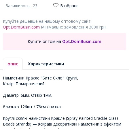
Залишилось:
23
В обране
Купуйте дешевше на нашому оптовому сайті
Opt.DomBusin.com
Мінімальне замовлення 3000 грн.
Купити оптом на
Opt.DomBusin.com
опис
Характеристики
Намистини Кракле "Бите Скло" Круглі,
Колір: Помаранчевий
Діаметр: 6мм, Отвір 1мм,
близько 126шт / 76см / нитка
Круглі скляні намистини Кракле (Spray Painted Crackle Glass
Beads Strands) — яскраві декоративні намистини з ефектом