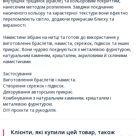
внутрішніх тріщинок (кракле) та кольоровим покриттям,
нанесеним методом розпилення. Завдяки поєднанню
насиченого кольору та характерної текстури вони ефектно
переломлюють світло, додаючи прикрасам блиску та
виразності.
Намистини зібрані на нитці та готові до використання у
виготовленні браслетів, намиста, сережок, підвісок та інших
прикрас. Вони чудово поєднуються з металевою фурнітурою,
натуральним камінням, кришталем, акриловими й скляними
намистинами.
Застосування
Виготовлення браслетів і намиста.
Створення сережок і підвісок.
Декорування авторських прикрас.
Комбінування з натуральним камінням, кришталем і
металевою фурнітурою.
DIY-проєкти та рукоділля.
Клієнти, які купили цей товар, також