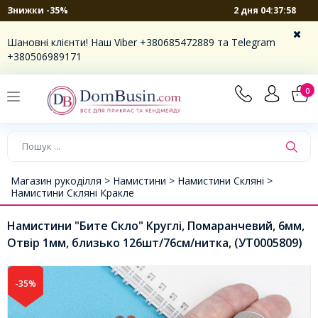
2 дня 04:37:57
Знижки -35%
Шановні клієнти! Наш Viber +380685472889 та Telegram
+380506989171
0
Магазин рукоділля >
Намистини >
Намистини Скляні >
Намистини Скляні Кракле
Намистини "Бите Скло" Круглі, Помаранчевий, 6мм,
Отвір 1мм, близько 126шт/76см/нитка, (УТ0005809)
-35%