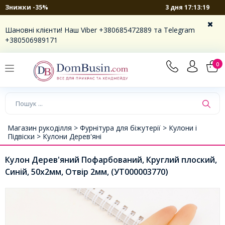
3 дня 17:13:18
Знижки -35%
Шановні клієнти! Наш Viber +380685472889 та Telegram
+380506989171
0
Магазин рукоділля >
Фурнітура для біжутерії >
Кулони і
Підвіски >
Кулони Дерев'яні
Кулон Дерев'яний Пофарбований, Круглий плоский,
Синій, 50х2мм, Отвір 2мм, (УТ000003770)