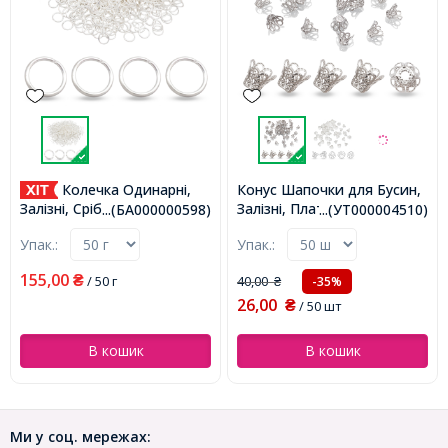
Колечка Одинарні,
Конус Шапочки для Бусин,
Залізні, Платина, 12х8мм,
Залізні, Срібло, 6х0.7мм,
...(БА000000598)
...(УТ000004510)
Отвір 1.5мм, (УТ000004510)
50г/близько 900шт,
Упак.:
Упак.:
(БА000000598)
155,00
₴
/ 50 г
40,00
-35%
₴
26,00
₴
/ 50 шт
В кошик
В кошик
Ми у соц. мережах: