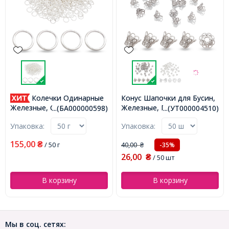
Колечки Одинарные
Конус Шапочки для Бусин,
Железные, Платина,
Железные, Серебро,
...(БА000000598)
...(УТ000004510)
12х8мм, Отверстие 1.5мм,
6х0.7мм, Внутренний
Упаковка:
Упаковка:
(УТ000004510)
Диаметр 4.6мм, около
900шт/50г, (БА000000598)
155,00
₴
/ 50 г
40,00
-35%
₴
26,00
₴
/ 50 шт
В корзину
В корзину
Мы в соц. сетях: