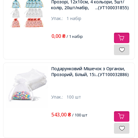
Прозорі, 12x10см, 4 кольори, 5шт/
колір, 20шт/набір,
...(УТ100031855)
Упак.:
1 набір
0,00
₴
/ 1 набір
Подарунковий Мішечок з Органзи,
Прозорий, Білый, 15х10см,
...(УТ100032886)
Упак.:
100 шт
543,00
₴
/ 100 шт