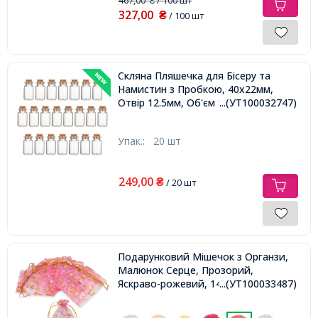
₴
327,00
₴
/ 100 шт
Скляна Пляшечка для Бісеру та
Намистин з Пробкою, 40х22мм,
Отвір 12.5мм, Об'єм 15мл,
...(УТ100032747)
Упак.:
20 шт
249,00
₴
/ 20 шт
Подарунковий Мішечок з Органзи,
Малюнок Серце, Прозорий,
Яскраво-рожевий, 14x10см,
...(УТ100033487)