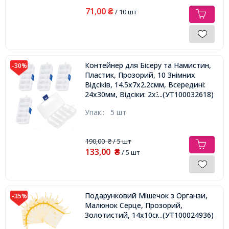
71,00
₴
/ 10 шт
Контейнер для Бісеру та Намистин,
-30%
Пластик, Прозорий, 10 Знімних
Відсіків, 14.5х7х2.2смм, Всередині:
24х30мм, Відсіки: 2х3см,
...(УТ100032618)
Упак.:
5 шт
190,00
/ 5 шт
₴
133,00
₴
/ 5 шт
Подарунковий Мішечок з Органзи,
-35%
Малюнок Серце, Прозорий,
Золотистий, 14x10см,
...(УТ100024936)