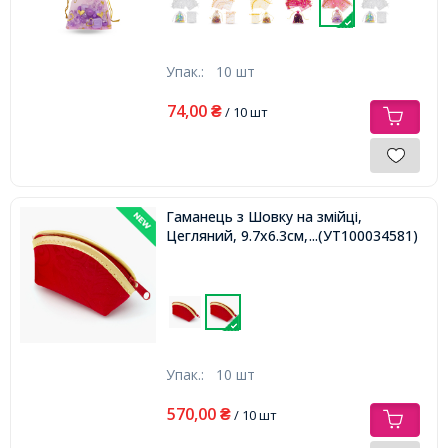
Упак.:
10 шт
74,00
₴
/ 10 шт
Гаманець з Шовку на змійці,
Цегляний, 9.7x6.3см,
...(УТ100034581)
Упак.:
10 шт
570,00
₴
/ 10 шт