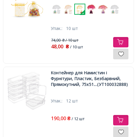
Упак.:
10 шт
74,00
/ 10 шт
₴
48,00
₴
/ 10 шт
Контейнер для Намистин і
Фурнітури, Пластик, Безбарвний,
Прямокутний, 75х51.5х21мм,
...(УТ100032888)
Упак.:
12 шт
190,00
₴
/ 12 шт