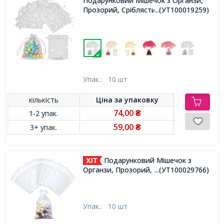
Подарунковий Мішечок з Органзи,
Прозорий, Сріблястий, 14x10см,
...(УТ100019259)
Упак.:
10 шт
кількість
Ціна за
упаковку
74,00
1-2 упак.
₴
59,00
3+ упак.
₴
Подарунковий Мішечок з
Органзи, Прозорий, Білий, 11х16см,
...(УТ100029766)
Упак.:
10 шт