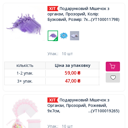
Подарунковий Мішечок з
органзи, Прозорий, Колір:
Бузковий, Розмір: 7x5см,
...(УТ100011798)
Упак.:
10 шт
кількість
Ціна за
упаковку
59,00
1-2 упак.
₴
47,00
3+ упак.
₴
Подарунковий Мішечок з
Органзи, Прозорий, Рожевий,
9x7см,
...(УТ100019265)
Упак.:
10 шт