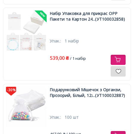
Набір Упаковка для прикрас OPP
Пакети та Картон 240шт/набір,
...(УТ100032858)
Упак.:
1 набір
539,00
₴
/ 1 набір
Подарунковий Мішечок з Органзи,
-30%
Прозорий, Білый, 12х9см,
...(УТ100032887)
Упак.:
100 шт
467,00
/ 100 шт