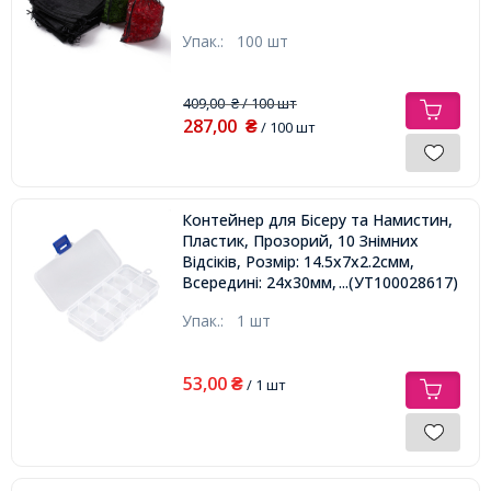
Упак.:
100 шт
409,00
/ 100 шт
₴
287,00
₴
/ 100 шт
Контейнер для Бісеру та Намистин,
Пластик, Прозорий, 10 Знімних
Відсіків, Розмір: 14.5х7х2.2смм,
Всередині: 24х30мм, Відсіки: 2х3см,
...(УТ100028617)
Упак.:
1 шт
53,00
₴
/ 1 шт