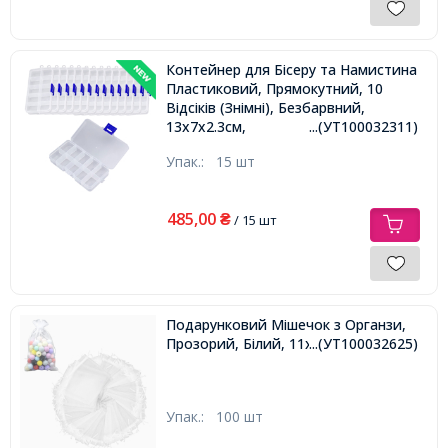
Контейнер для Бісеру та Намистина
Пластиковий, Прямокутний, 10
Відсіків (Знімні), Безбарвний,
13x7х2.3см,
...(УТ100032311)
Упак.:
15 шт
485,00
₴
/ 15 шт
Подарунковий Мішечок з Органзи,
Прозорий, Білий, 11х16см,
...(УТ100032625)
Упак.:
100 шт