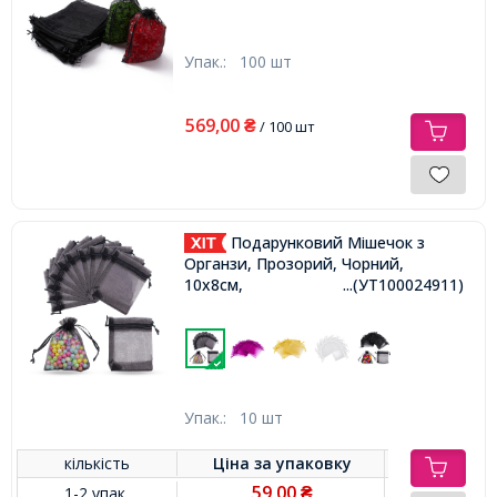
Упак.:
100 шт
569,00
₴
/ 100 шт
Подарунковий Мішечок з
Органзи, Прозорий, Чорний,
10x8см,
...(УТ100024911)
Упак.:
10 шт
кількість
Ціна за
упаковку
59,00
1-2 упак.
₴