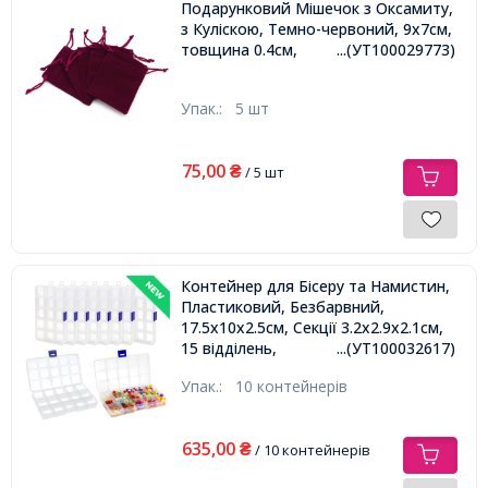
Подарунковий Мішечок з Оксамиту,
з Куліскою, Темно-червоний, 9х7см,
товщина 0.4см,
...(УТ100029773)
Упак.:
5 шт
75,00
₴
/ 5 шт
Контейнер для Бісеру та Намистин,
Пластиковий, Безбарвний,
17.5x10x2.5см, Секції 3.2x2.9x2.1см,
15 відділень,
...(УТ100032617)
Упак.:
10 контейнерів
635,00
₴
/ 10 контейнерів