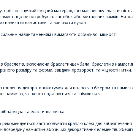
терії - це гнучкий і міцний матеріал, що має високу еластичність. 
намист, що не потребують застібок або металевих замків. Нитк
ьо нанизати намистини та зав'язати вузол.
 сильним навантаженням і вимагають особливої ​​міцності.
ипів браслетів, включаючи браслети-шамбала, браслети з намисти
різного розміру та форми, завдяки прозорості та міцності нитки.
готовлення декоративних гумок для волосся з бісером та намист
ні намисто, які легко надягаються та знімаються.
рібна міцна та еластична нитка.
в рекомендується застосовувати краплю клею для забезпечення н
и всередину намистин або інших декоративних елементів. Зберіга