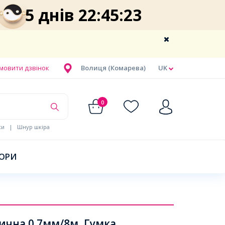
5 днів 22:45:23
мовити дзвінок
Волиця (Комарева)
UK
0
ки
|
Шнур шкіра
БОРИ
ична 0.7мм/8м, Гумка,