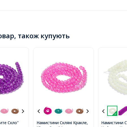
товар, також купують
ите Скло"
Намистини Скляні Кракле,
Намистини Ск