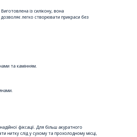
Виготовлена ​​із силікону, вона
а дозволяє легко створювати прикраси без
нами та камінням.
инами.
адійної фіксації. Для більш акуратного
ти нитку слід у сухому та прохолодному місці,