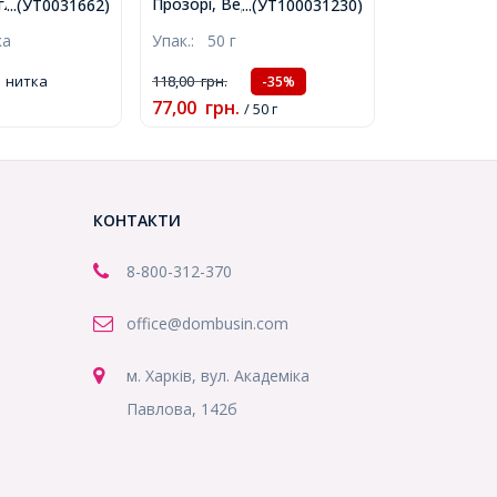
лі, Талий Сніг
Прозорі, Ведмедик, Мікс,
...(УТ0031662)
...(УТ100031230)
Отвір 1мм,
12х8х6мм, Отвір 1.6мм,
ка
Упак.:
50 г
т/76см/нитка,
близько 130-135шт/50г,
(УТ100031230)
1 нитка
118,00
грн.
-35%
77,00
грн.
/ 50 г
КОНТАКТИ
8-800
-312-370
office@dombusin.com
м. Харків, вул. Академіка
Павлова, 142б