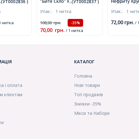
 Фіолетовий,
"Бите Скло" Круглі,
Нефриту Круг
...(УТ0002836 )
...(УТ0002837 )
, Отвір 1мм,
Яскраво-Рожевий, 8мм,
DK110, 8мм, 
а
Упак.:
1 нитка
Упак.:
1 нит
т/80см/
Отвір 1мм, близько
близько 90ш
2836)
95шт/76см/нитка,
(УТ0031662)
72,00
грн.
1 нитка
108,00
грн.
/ 
-35%
(УТ0002837)
70,00
грн.
/ 1 нитка
МАЦІЯ
КАТАЛОГ
с
Головна
а і оплата
Нові товари
м клієнтам
Топ продажів
Знижки -35%
Мікси та Набори
ти