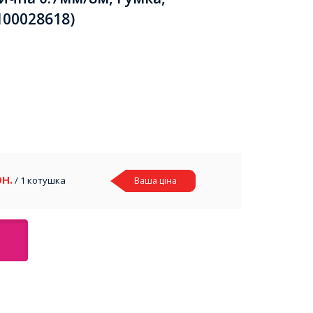
100028618)
рн.
/ 1 котушка
Ваша ціна