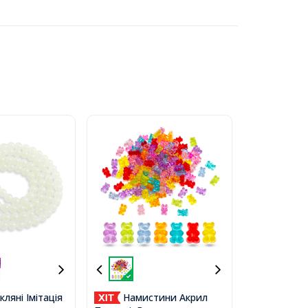
ляні Імітація
Намистини Акрил