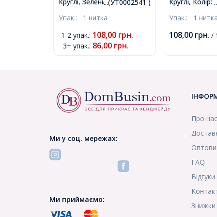
Круглі, Зелений морської,
Круглі, Колір:
...(УТ0002541 )
8мм, Отвір 1мм, близько
Діаметр: 8 мм
Упак.:
1 нитка
Упак.:
1 нитк
95шт/76см/нитка,
близько 100ш
(УТ0002541)
нитка, (УТ000
108,00
грн.
108,00
грн.
1-2 упак.
:
/ 
86,00
грн.
3+ упак.
:
ІНФОР
Про на
Доставк
Ми у соц. мережах:
Оптови
FAQ
Відгуки
Контак
Ми приймаємо:
Знижки