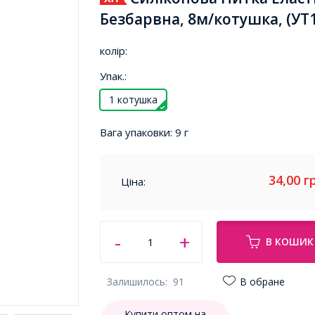
Безбарвна, 8м/котушка, (УТ
колір:
Упак.:
1 котушка
Вага упаковки:
9 г
34,00
г
Ціна:
В КОШИК
Залишилось:
91
В обране
Купити оптом на