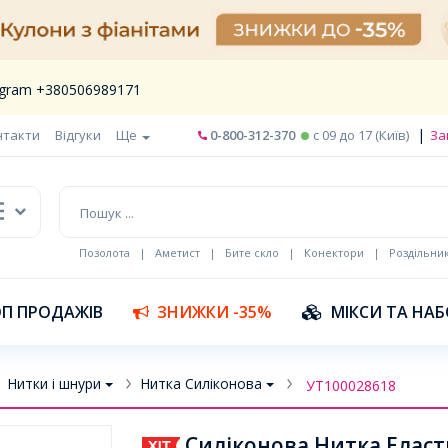
legram +380506989171
|
нтакти
Відгуки
Ще
0-800-312-370
c 09 до 17 (Київ)
За
Позолота
|
Аметист
|
Бите скло
|
Конектори
|
Роздільни
П ПРОДАЖІВ
ЗНИЖКИ -35%
МІКСИ ТА НА
Нитки і шнури
Нитка Силіконова
УТ100028618
Силіконова Нитка Еласт