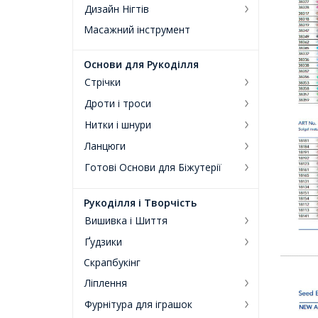
Дизайн Нігтів
Масажний інструмент
Основи для Рукоділля
Стрічки
Дроти і троси
Нитки і шнури
Ланцюги
Готові Основи для Біжутерії
Рукоділля і Творчість
Вишивка і Шиття
Ґудзики
Скрапбукінг
Ліплення
Фурнітура для іграшок