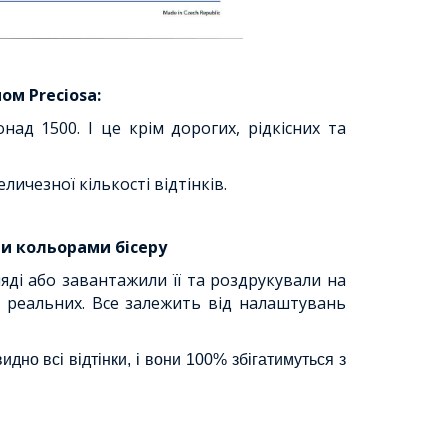
ом Preciosa:
онад 1500. І це крім дорогих, рідкісних та
еличезної кількості відтінків.
ми кольорами бісеру
ді або завантажили її та роздрукували на
ід реальних. Все залежить від налаштувань
дно всі відтінки, і вони 100% збігатимуться з