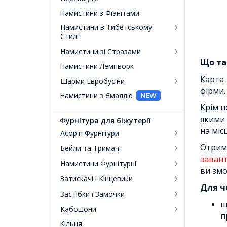
Намистини з Фіанітами
Намистини в Тибетському
Стилі
Намистини зі Стразами
Що так
Намистини Лемпворк
Карта 
Шарми Евробусіни
фірми.
Намистини з Ємаллю
Крім н
якими 
Фурнітура для біжутерії
на міс
Асорті Фурнітури
Отрим
Бейли та Тримачі
заван
Намистини Фурнітурні
ви змо
Затискачі і Кінцевики
Для ч
Застібки і Замочки
щ
Кабошони
п
Кільця