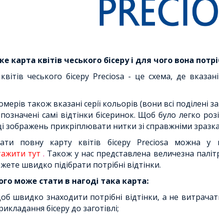
е карта квітів чеського бісеру і для чого вона потр
квітів чеського бісеру Preciosa - це схема, де вказан
омерів також вказані серії кольорів (вони всі поділені з
позначені самі відтінки бісеринок. Щоб було легко ро
ці зображень прикріплювати нитки зі справжніми зразк
ати повну карту квітів бісеру Preciosa можна у н
тажити тут
.
Також у нас представлена ​​величезна паліт
жете швидко підібрати потрібні відтінки.
ого може стати в нагоді така карта:
об швидко знаходити потрібні відтінки, а не витрача
рикладання бісеру до заготівлі;