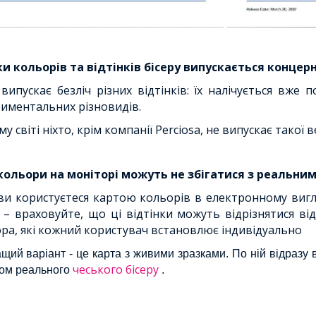
и кольорів та відтінків бісеру випускається концерн
випускає безліч різних відтінків: їх налічується вже п
иментальних різновидів.
му світі ніхто, крім компанії Perciosa, не випускає такої в
кольори на моніторі можуть не збігатися з реальни
и користуєтеся картою кольорів в електронному вигля
 – враховуйте, що ці відтінки можуть відрізнятися в
ра, які кожний користувач встановлює індивідуально
щий варіант - це карта з живими зразками. По ній відразу ви
чеського бісеру
ом реального
.