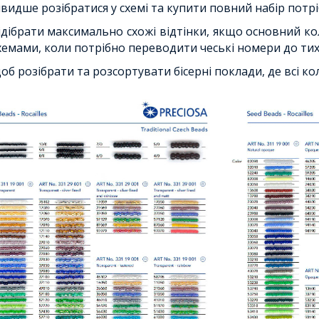
видше розібратися у схемі та купити повний набір потрі
ідібрати максимально схожі відтінки, якщо основний ко
хемами, коли потрібно переводити чеські номери до тих
об розібрати та розсортувати бісерні поклади, де всі ко