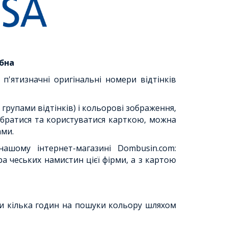
ібна
і п'ятизначні оригінальні номери відтінків
а групами відтінків) і кольорові зображення,
зібратися та користуватися карткою, можна
ами.
ашому інтернет-магазині Dombusin.com:
ра чеських намистин цієї фірми, а з картою
ти кілька годин на пошуки кольору шляхом