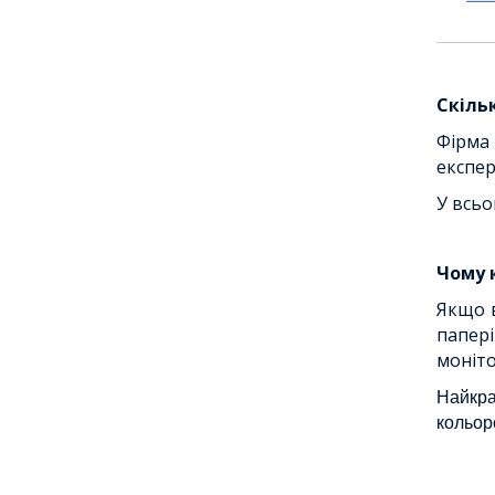
Скільк
Фірма 
експер
У всьо
Чому 
Якщо в
папері
моніто
Найкра
кольор