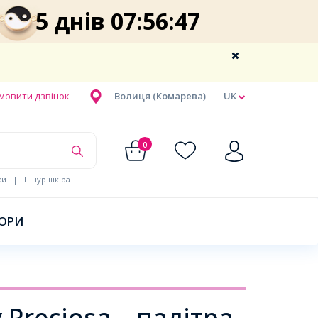
5 днів 07:56:46
мовити дзвінок
Волиця (Комарева)
UK
0
ки
|
Шнур шкіра
БОРИ
 Preciosa – палітра