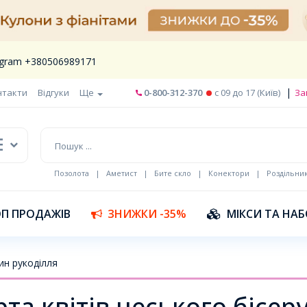
legram +380506989171
|
нтакти
Відгуки
Ще
0-800-312-370
c 09 до 17 (Київ)
За
Позолота
|
Аметист
|
Бите скло
|
Конектори
|
Роздільни
П ПРОДАЖІВ
ЗНИЖКИ -35%
МІКСИ ТА НА
ин рукоділля
та квітів чеського бісеру