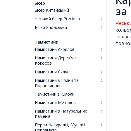
Бісер
за
Бісер Китайський
Чеський бісер Preciosa
Чеськи
Бісер Японський
кольор
склад
Намистини
повноц
Намистини Акрилові
Намистини Дерев'яні і
Кокосові
Намистини Скляні
Намистини з Глини та
Порцелянові
Намистини зі Смоли
Намистини Металеві
Намистини з Натуральних
Каменів
Перли Натуральі, Мушлі і
Перламутр