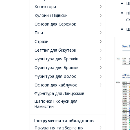
ш
Конектори
п
Кулони і Підвіски
с
Основи для Сережок
щ
Піни
Стрази
Сеттінг для біжутерії
Фурнітура для Брелків
Фурнітура для Брошки
Фурнітура для Волос
Основи для каблучок
Фурнітура для Ланцюжків
Шапочки і Конуси для
Намистин
Інструменти та обладнання
Пакування та зберігання