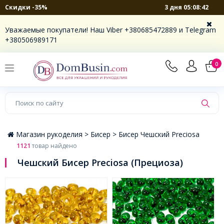
3 дня 05:08:41
Скидки -35%
×
Уважаемые покупатели! Наш Viber +380685472889 и Telegram
+380506989171
0
Магазин рукоделия >
Бисер >
Бисер Чешский Preciosa
1121
товар найдено
Чешский Бисер Preciosa (Прециоза)