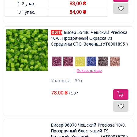
88,00
1-2 упак.
₴
84,00
3+ упак.
₴
Бисер 55436 Чешский Preciosa
10/0, Прозрачный Окраска из
Середины CTC, Зеленый, Круглый,
...(УТ0001895 )
Показать еще
Упаковка:
50 г
78,00
₴
/ 50 г
Бисер 96070 Чешский Preciosa 10/0,
Прозрачный блестящий TS,
Красный, Круглый,
...(УТ0003673 )