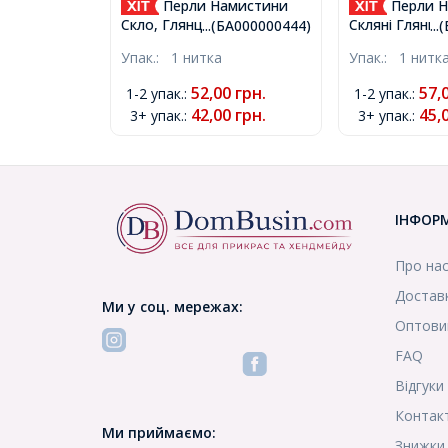
Перли Намистини
Перли Н
Скло, Глянцеві, Круглі,
Скляні Глянцев
...(БА000000444)
..
Білий, 4 мм, Отвір 1мм,
Чорний, 4мм, 
Упак.:
1 нитка
Упак.:
1 нитк
близько 185шт/75см/
близько 185ш
нитка, (БА000000444)
нитка, (БА000
52,00
грн.
57,
1-2 упак.
:
1-2 упак.
:
42,00
грн.
45,
3+ упак.
:
3+ упак.
:
ІНФОР
Про на
Доставк
Ми у соц. мережах:
Оптови
FAQ
Відгуки
Контак
Ми приймаємо:
Знижки