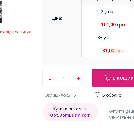
1-2 упак.
:
Ціна:
101,00
грн.
ися від реальних
3+ упак.
:
81,00
грн.
В КОШИК
Залишилось:
5
В обране
Купити оптом на
Купуйте деш
Opt.DomBusin.com
Мінімальне 