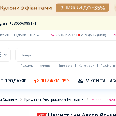
legram +380506989171
|
нтакти
Відгуки
Ще
0-800-312-370
c 09 до 17 (Київ)
За
Позолота
|
Аметист
|
Бите скло
|
Конектори
|
Роздільни
П ПРОДАЖІВ
ЗНИЖКИ -35%
МІКСИ ТА НА
и Скляні
Кришталь Австрійський Імітація
УТ000003820
Намистини Австрійський