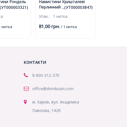
ини Рондель
Намистини Кришталеві
Перлинний Блиск,
трійського
..(УТ000003321)
...(УТ000003847)
Гальванічне скло,
яні Гранені,
ка
Упак.:
1 нитка
Грановані, Рондель, Колір:
барвні, 6х4мм,
Безбарвний бензин,
лизько
81,00
грн.
1 нитка
/ 1 нитка
Розмір: 8х6мм, Отв-тя:
итка,
1мм, близько 72шт / 42см /
1)
нитка, (УТ000003847)
КОНТАКТИ
8-800
-312-370
office@dombusin.com
м. Харків, вул. Академіка
Павлова, 142б