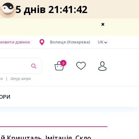
5 днів 21:41:41
мовити дзвінок
Волиця (Комарева)
UK
0
ки
|
Шнур шкіра
БОРИ
 Кришталь, Імітація, Скло