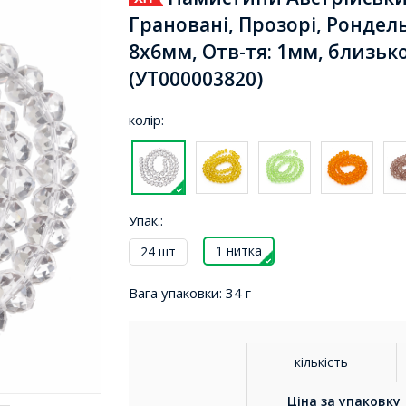
Грановані, Прозорі, Рондель
8х6мм, Отв-тя: 1мм, близько
(УТ000003820)
колір:
Упак.:
1 нитка
24 шт
Вага упаковки:
34 г
кількість
Ціна за
упаковку