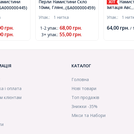
амистини
Перли Намистини Скло
Намист
10мм, Глянець, Круглі,
і, Круглі,
Імітація Авс
.(БА000000445)
...(БА000000459)
.
Колір: Коричневий,
Отвір 1мм,
Кришталю Скл
а
Упак.:
1 нитка
Упак.:
1 нит
Діаметр: 10мм, Отвір 1мм,
т/75см/
Прозорі, Без
близько 85шт / 85см /
000445)
Отвір 1мм, б
00
грн.
68,00
грн.
64,00
грн.
1-2 упак.
:
/ 
нитка, (БА000000459)
92шт/36см/н
00
грн.
55,00
грн.
3+ упак.
:
(УТ00000332
МАЦІЯ
КАТАЛОГ
с
Головна
а і оплата
Нові товари
м клієнтам
Топ продажів
Знижки -35%
Мікси та Набори
ти