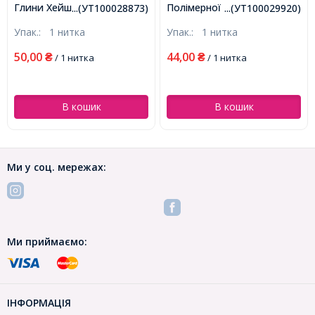
Глини Хейші Ручна Робота,
Полімерної Глини, Ручна
...(УТ100028873)
...(УТ100029920)
Мікс, 4x0.5-1мм, Отвір
Робота, Круглі Плоскі,
Упак.:
1 нитка
Упак.:
1 нитка
1.4мм, близько
Світло-зелений, 3х1мм,
290шт/38см/нитка,
Отвір 1мм, Близько
50,00
44,00
₴
/ 1 нитка
₴
/ 1 нитка
(УТ100028873)
375шт/40см/нитка
(УТ100029920)
В кошик
В кошик
Ми у соц. мережах:
Ми приймаємо:
ІНФОРМАЦІЯ