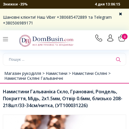
4 дня 13:06:15
Знижки -35%
Шановні клієнти! Наш Viber +380685472889 та Telegram
+380506989171
0
Магазин рукоділля >
Намистини >
Намистини Скляні >
Намистини Скляні Гальванічні
Намистини Гальваніка Скло, Грановані, Рондель,
Покриття, Мідь, 2х1.5мм, Отвір 0.6мм, близько 208-
218шт/33-34см/нитка, (УТ100031226)