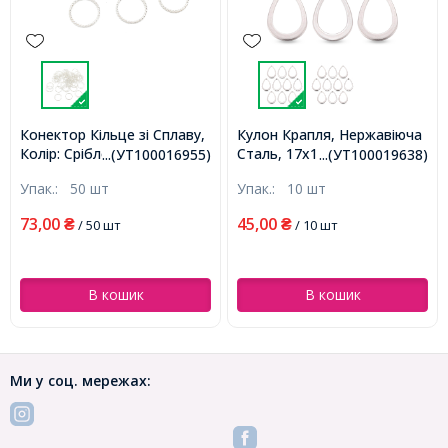
Конектор Кільце зі Сплаву,
Кулон Крапля, Нержавіюча
Колір: Срібло, Розмір:
Сталь, 17х11х0.8мм, Отвір
...(УТ100016955)
...(УТ100019638)
Діаметр 25мм, Товщина
0.8мм, (УТ100019638)
Упак.:
50 шт
Упак.:
10 шт
2мм, (УТ100016955)
73,00
45,00
₴
/ 50 шт
₴
/ 10 шт
В кошик
В кошик
Ми у соц. мережах: