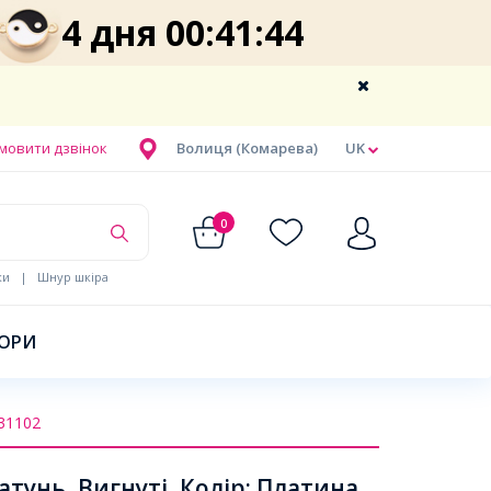
4 дня 00:41:43
мовити дзвінок
Волиця (Комарева)
UK
0
ки
|
Шнур шкіра
БОРИ
31102
унь, Вигнуті, Колір: Платина,