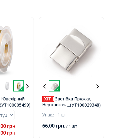
 Ювелірний
Застібка Пряжка,
 Золотистий,
Нержавіюча Сталь,
..(УТ100005499)
...(УТ100029348)
ько 10м/
25х17х9мм, Напівотвір
Упак.:
1 шт
100005499)
4х14мм, (УТ100029348)
66,00
грн.
,00
грн.
/ 1 шт
,00
грн.