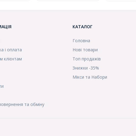
МАЦІЯ
КАТАЛОГ
с
Головна
а і оплата
Нові товари
м клієнтам
Топ продажів
Знижки -35%
Мікси та Набори
ти
повернення та обміну