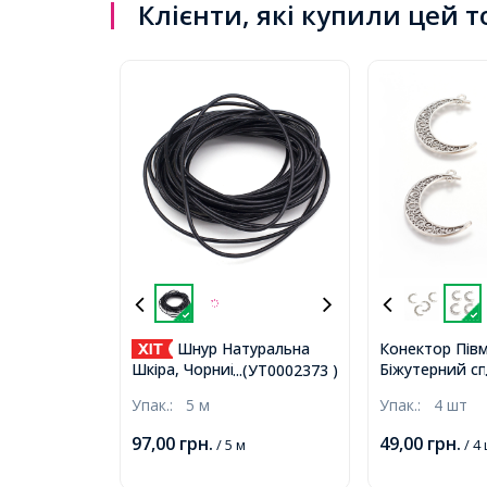
Клієнти, які купили цей 
Шнур Натуральна
Конектор Півм
Біжутерний сп
Шкіра, Чорний, 2мм,
...(УТ0002373 )
отвори, Антич
(УТ0002373)
Упак.:
5 м
Упак.:
4 шт
37х8х2мм, Отв
(УТ0028302)
97,00
грн.
49,00
грн.
/ 5 м
/ 4