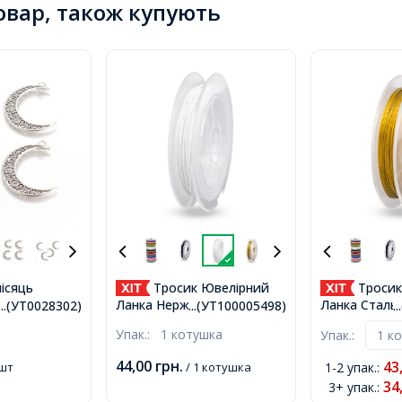
товар, також купують
ісяць
Тросик Ювелірний
Тросик
лав, 2
Ланка Нержавічюча Сталь
Ланка Сталь,
...(УТ0028302)
...(УТ100005498)
.
не Срібло,
0.45мм/10м, Білий Дим,
0.45мм, близ
Упак.:
1 котушка
Упак.:
ір 1-3мм,
0.45мм, близько 10м/
котушка, (УТ
котушка, (УТ100005498)
44,00
грн.
43
 шт
/ 1 котушка
1-2 упак.
:
34
3+ упак.
: