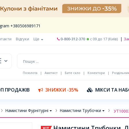
legram +380506989171
|
нтакти
Відгуки
Ще
0-800-312-370
c 09 до 17 (Київ)
За
Позолота
|
Аметист
|
Бите скло
|
Конектори
|
Роздільни
П ПРОДАЖІВ
ЗНИЖКИ -35%
МІКСИ ТА НА
Намистини Фурнітурні
Намистини Трубочки
УТ1000
Намистини Трубочки, Лат