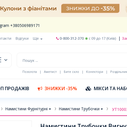
legram +380506989171
|
нтакти
Відгуки
Ще
0-800-312-370
c 09 до 17 (Київ)
За
Позолота
|
Аметист
|
Бите скло
|
Конектори
|
Роздільни
П ПРОДАЖІВ
ЗНИЖКИ -35%
МІКСИ ТА НА
Намистини Фурнітурні
Намистини Трубочки
УТ1000
Намистини Трубочки Вигнут