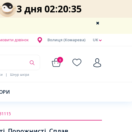
3 дня 02:20:34
мовити дзвінок
Волиця (Комарева)
UK
0
ки
|
Шнур шкіра
БОРИ
31115
і, Порожнисті, Сплав,