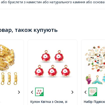
 або браслети з намистин або натурального каміння або основа 
товар, також купують
а
Кулон Квітка з Оком, зі
Набір Підвіск