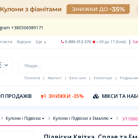
legram +380506989171
|
нтакти
Відгуки
Ще
0-800-312-370
c 09 до 17 (Київ)
За
Позолота
|
Аметист
|
Бите скло
|
Конектори
|
Роздільни
П ПРОДАЖІВ
ЗНИЖКИ -35%
МІКСИ ТА НА
Кулони і Підвіски
Кулони і Підвіски з Емаллю
УТ1000
Підвіски Квітка, Сплав та Ем