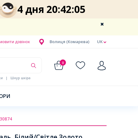
4 дня 20:42:05
мовити дзвінок
Волиця (Комарева)
UK
0
ки
|
Шнур шкіра
БОРИ
30874
аль, Білий/Світле Золото,