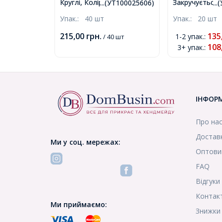
Круглі, Колір: Мікс, Розмір:
Закручується, 
...(УТ100025606)
..
10x3.5мм, (УТ100025606)
Гвинтова, Зол
Упак.:
40 шт
Упак.:
20 шт
Отвір 1.8мм, 
215,00
грн.
135
1-2 упак.
:
/ 40 шт
108
3+ упак.
:
ІНФОР
Про на
Доставк
Ми у соц. мережах:
Оптови
FAQ
Відгуки
Контак
Ми приймаємо:
Знижки