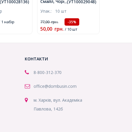
ллю, Мікс,
Смайл, Чорний/Рожеве
..(УТ100028136)
...(УТ100029048)
о, 8-26x4-
Золото, 14.5х12х1.5мм,
ір
Упак.:
10 шт
вір 0.9-4мм,
Отвір: 1.5мм,
(УТ100028136)
(УТ100029048)
 1 набір
77,00
грн.
-35%
50,00
грн.
/ 10 шт
КОНТАКТИ
8-800
-312-370
office@dombusin.com
м. Харків, вул. Академіка
Павлова, 142б