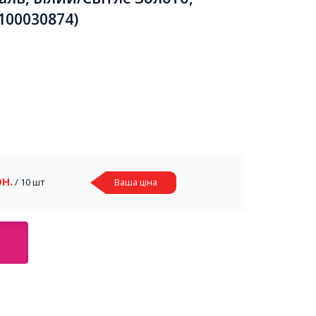
100030874)
рн.
/ 10 шт
Ваша ціна