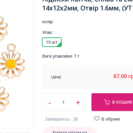
14х12х2мм, Отвір 1.6мм, (УТ
колір:
Упак.:
10 шт
Вага упаковки:
7 г
67,00
г
Ціна:
В КОШИК
Залишилось:
28
В обране
Купити оптом на