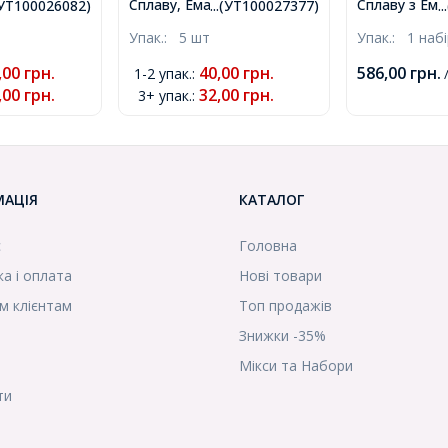
Сплаву, Емальована, Колір:
Сплаву з Ема
Залізна,
.(УТ100026082)
...(УТ100027377)
.
Червоний, Розмір:
Світле Золот
ото, 14х3мм,
Упак.:
5 шт
Упак.:
1 наб
9x7x5мм, Отвір 1мм,
22x1-3мм, От
(УТ100026082)
(УТ100027377)
100шт/упак, 
,00
грн.
40,00
грн.
586,00
грн.
1-2 упак.
:
/
,00
грн.
32,00
грн.
3+ упак.
:
МАЦІЯ
КАТАЛОГ
с
Головна
а і оплата
Нові товари
м клієнтам
Топ продажів
Знижки -35%
Мікси та Набори
ти