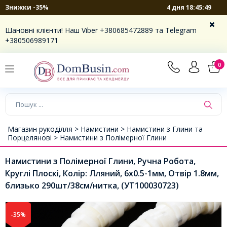
4 дня 18:45:48
Знижки -35%
Шановні клієнти! Наш Viber +380685472889 та Telegram
+380506989171
0
Магазин рукоділля >
Намистини >
Намистини з Глини та
Порцелянові >
Намистини з Полімерної Глини
Намистини з Полімерної Глини, Ручна Робота,
Круглі Плоскі, Колір: Лляний, 6x0.5-1мм, Отвір 1.8мм,
близько 290шт/38см/нитка, (УТ100030723)
-35%