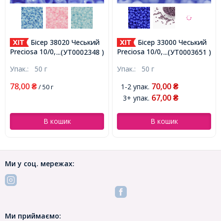
Бісер 38020 Чеський
Бісер 33000 Чеський
Preciosa 10/0, Непрозорий
Preciosa 10/0, Природний
...(УТ0002348 )
...(УТ0003651 )
Райдужний OL, Синій,
Непрозорий NO,
Упак.:
50 г
Упак.:
50 г
Круглий, (УТ0002348)
Блакитний, Круглий,
(УТ0003651)
78,00
70,00
1-2 упак.
₴
/ 50 г
₴
67,00
3+ упак.
₴
В кошик
В кошик
Ми у соц. мережах:
Ми приймаємо: