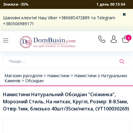
1 день 00:15:03
Знижки -35%
Шановні клієнти! Наш Viber +380685472889 та Telegram
+380506989171
0
Магазин рукоділля >
Намистини >
Намистини з Натуральних
Каменів >
Обсидіан
Намистини Натуральний Обсидіан "Сніжинка",
Морозний Стиль, На нитках, Круглі, Розмір: 8-8.5мм,
Отвір 1мм, близько 40шт/35см/нитка, (УТ100030269)