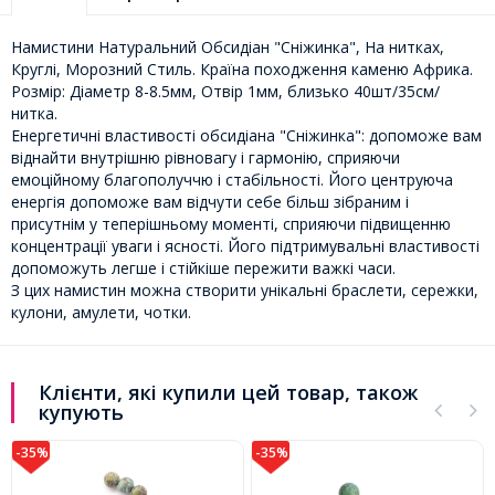
Намистини Натуральний Обсидіан "Сніжинка", На нитках,
Круглі, Морозний Стиль. Країна походження каменю Африка.
Розмір: Діаметр 8-8.5мм, Отвір 1мм, близько 40шт/35см/
нитка.
Енергетичні властивості обсидіана "Сніжинка": допоможе вам
віднайти внутрішню рівновагу і гармонію, сприяючи
емоційному благополуччю і стабільності. Його центруюча
енергія допоможе вам відчути себе більш зібраним і
присутнім у теперішньому моменті, сприяючи підвищенню
концентрації уваги і ясності. Його підтримувальні властивості
допоможуть легше і стійкіше пережити важкі часи.
З цих намистин можна створити унікальні браслети, сережки,
кулони, амулети, чотки.
Клієнти, які купили цей товар, також
купують
-35%
-35%