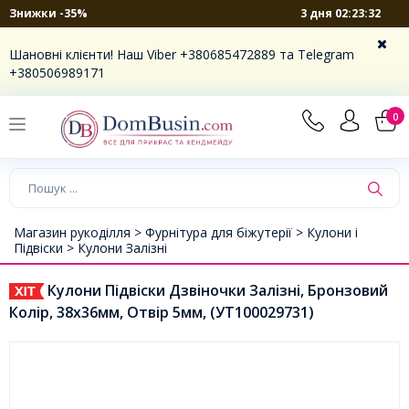
3 дня 02:23:32
Знижки -35%
Шановні клієнти! Наш Viber +380685472889 та Telegram
+380506989171
0
Магазин рукоділля >
Фурнітура для біжутерії >
Кулони і
Підвіски >
Кулони Залізні
Кулони Підвіски Дзвіночки Залізні, Бронзовий
Колір, 38х36мм, Отвір 5мм, (УТ100029731)