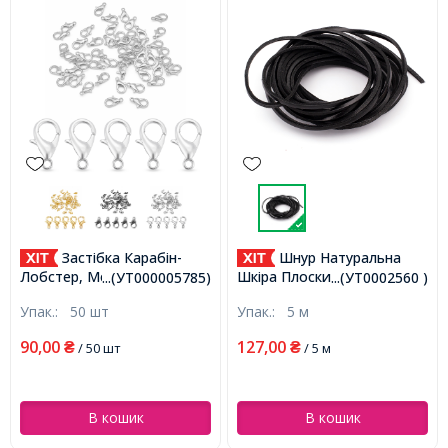
Застібка Карабін-
Шнур Натуральна
Лобстер, Метал, Колір:
Шкіра Плоский, Чорний,
...(УТ000005785)
...(УТ0002560 )
Срібло, Розмір: 12х6мм,
3х2мм, (УТ0002560)
Упак.:
50 шт
Упак.:
5 м
Отвір 1.5мм, (УТ000005785)
90,00
127,00
₴
/ 50 шт
₴
/ 5 м
В кошик
В кошик