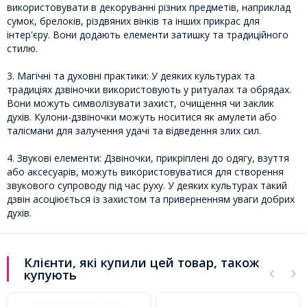
використовувати в декоруванні різних предметів, наприклад
сумок, брелоків, різдвяних вінків та інших прикрас для
інтер'єру. Вони додають елементи затишку та традиційного
стилю.
3. Магічні та духовні практики: У деяких культурах та
традиціях дзвіночки використовують у ритуалах та обрядах.
Вони можуть символізувати захист, очищення чи заклик
духів. Кулони-дзвіночки можуть носитися як амулети або
талісмани для залучення удачі та відведення злих сил.
4. Звукові елементи: Дзвіночки, прикріплені до одягу, взуття
або аксесуарів, можуть використовуватися для створення
звукового супроводу під час руху. У деяких культурах такий
дзвін асоціюється із захистом та приверненням уваги добрих
духів.
Клієнти, які купили цей товар, також
купують