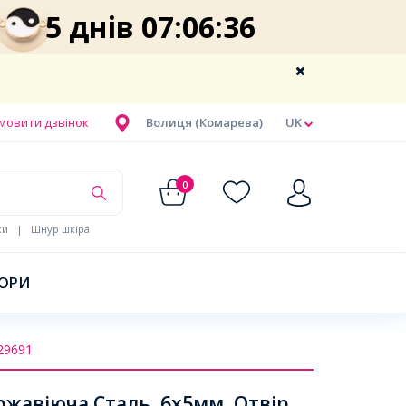
5 днів 07:06:36
мовити дзвінок
Волиця (Комарева)
UK
0
ки
|
Шнур шкіра
БОРИ
29691
жавіюча Сталь, 6х5мм, Отвір