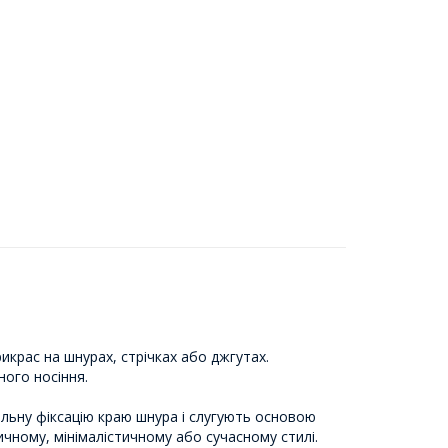
икрас на шнурах, стрічках або джгутах.
ного носіння.
щільну фіксацію краю шнура і слугують основою
ичному, мінімалістичному або сучасному стилі.