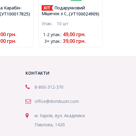
а Карабін-
Подарунковий
ковий Сплав,
Мішечок з Органзи
..(УТ100017825)
...(УТ100024909)
то, 12х6мм,
Прозорий, Білий, 7x5см,
Упак.:
10 шт
 (УТ100017825)
(УТ100024909)
,00
грн.
49,00
грн.
1-2 упак.
:
,00
грн.
39,00
грн.
3+ упак.
:
КОНТАКТИ
8-800
-312-370
office@dombusin.com
м. Харків, вул. Академіка
Павлова, 142б