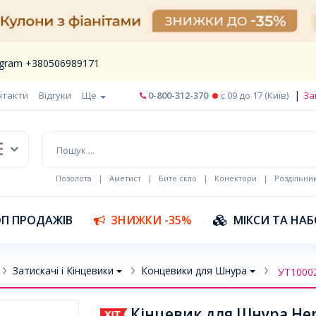
legram +380506989171
|
нтакти
Відгуки
Ще
0-800-312-370
c 09 до 17 (Київ)
За
Позолота
|
Аметист
|
Бите скло
|
Конектори
|
Роздільни
П ПРОДАЖІВ
ЗНИЖКИ -35%
МІКСИ ТА НА
Затискачі і Кінцевики
Концевики для Шнура
УТ1000
Кінцевик для Шнура Нер