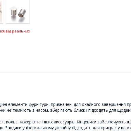
ися від реальних
дійні елементи фурнітури, призначені для охайного завершення пр
вони не темніють з часом, зберігають блиск і підходять для щоден
т, кольє, чокерів та інших аксесуарів. Кінцевики забезпечують 
ця. Завдяки універсальному дизайну підходять для прикрас у клас