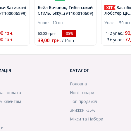
ки Затискачі
Бейл Бочонок, Тибетський
Застібк
Стиль, Біжутерний сплав,
лізні, Мікс,
Лобстер Цин
.(УТ100006599)
...(УТ100010609)
.
Колір: Рожеве Золото,
ір 2мм,
Рожеве Золо
Упак.:
10 шт
Упак.:
50 шт
Розмір: 11.5x8x5.5мм,
)
Отвір 1.5мм,
Діаметр усередині 4.8мм,
00
грн.
90
1-2 упак.
:
60,00
грн.
-35%
Отвір 2мм, (УТ100010609)
00
грн.
72
3+ упак.
:
39,00
грн.
/ 10 шт
МАЦІЯ
КАТАЛОГ
с
Головна
а і оплата
Нові товари
м клієнтам
Топ продажів
Знижки -35%
Мікси та Набори
ти