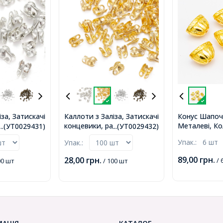
за, Затискачі
Каллоти з Заліза, Затискачі
Конус Шапоч
ковина,
концевики, раковина,
Металеві, Ко
...(УТ0029431)
...(УТ0029432)
5мм, Отвір
Золото, 6х3.5мм, Отвір
Розмір: 14х2
Упак.:
6 шт
Упак.:
всередині
1мм, Діаметр всередині
2.5мм, (УТ00
9431)
2.4мм, (УТ0029432)
89,00
грн.
28,00
грн.
/ 
00 шт
/ 100 шт