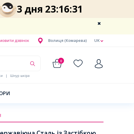
3 дня 23:16:31
мовити дзвінок
Волиця (Комарева)
UK
0
ки
|
Шнур шкіра
БОРИ
3
ержавіюча Сталь із Застібкою