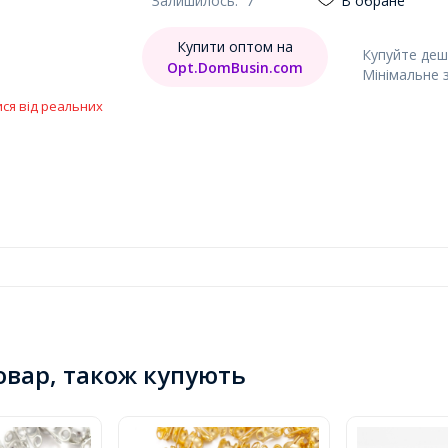
Залишилось:
7
В обране
Купити оптом на
Купуйте деш
Opt.DomBusin.com
Мінімальне 
ися від реальних
товар, також купують