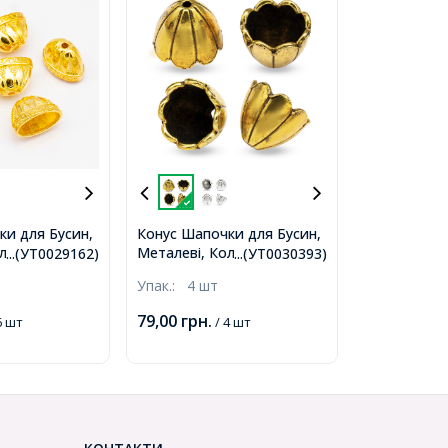
ки для Бусин,
Конус Шапочки для Бусин,
лір: Золото,
Металеві, Колір: Античне
...(УТ0029162)
...(УТ0030393)
0х12мм, Отвір
Золото, Розмір: 17х15мм,
Упак.:
4 шт
29162)
Отвір 2мм, (УТ0030393)
79,00
грн.
6 шт
/ 4 шт