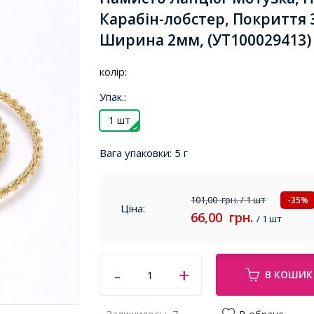
Карабін-лобстер, Покриття 
Ширина 2мм, (УТ100029413)
колір:
Упак.:
1 шт
Вага упаковки:
5 г
101,00
грн.
/ 1 шт
-35%
Ціна:
66,00
грн.
/ 1 шт
В КОШИК