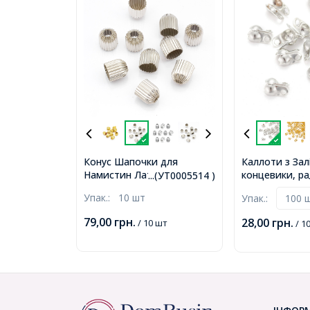
Конус Шапочки для
Каллоти з Залі
Намистин Латунь,
концевики, ра
...(УТ0005514 )
Платина, 10х9.5мм, Отвір
Платина, 6х3.
Упак.:
10 шт
Упак.:
3мм, (УТ0005514)
1мм, Діаметр 
2.4мм, (УТ002
79,00
грн.
28,00
грн.
/ 10 шт
/ 1