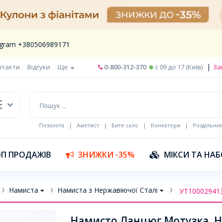
legram +380506989171
|
нтакти
Відгуки
Ще
0-800-312-370
c 09 до 17 (Київ)
За
Позолота
|
Аметист
|
Бите скло
|
Конектори
|
Роздільни
П ПРОДАЖІВ
ЗНИЖКИ -35%
МІКСИ ТА НА
Намиста
Намиста з Нержавіючої Сталі
УТ10002941
Намисто Ланцюг Мотузка, Н