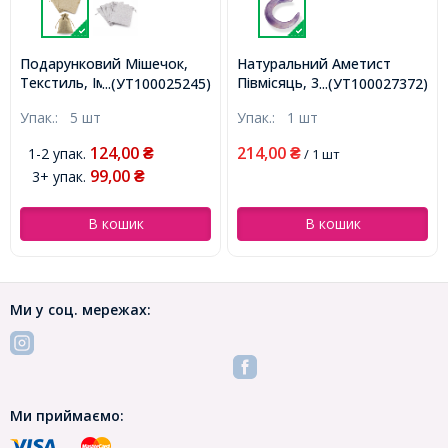
Подарунковий Мішечок,
Натуральний Аметист
Текстиль, Імітація
Півмісяць, 30х27-28х6-5мм,
...(УТ100025245)
...(УТ100027372)
Рогожки, з Кулискою,
без Отвору (УТ100027372)
Упак.:
5 шт
Упак.:
1 шт
Бежевий, 18х13см,
(УТ100025245)
124,00
214,00
1-2 упак.
₴
₴
/ 1 шт
99,00
3+ упак.
₴
В кошик
В кошик
Ми у соц. мережах:
Ми приймаємо: