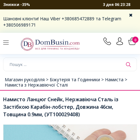
3 дня 06:23:28
Знижки -35%
Шановні клієнти! Наш Viber +380685472889 та Telegram
+380506989171
0
Магазин рукоділля >
Біжутерія та Годинники >
Намиста >
Намиста з Нержавіючої Сталі
Намисто Ланцюг Снейк, Нержавіюча Сталь із
Застібкою Карабін-лобстер, Довжина 46см,
Товщина 0.9мм, (УТ100029408)