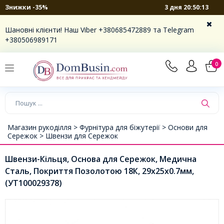
3 дня 20:50:13
Знижки -35%
Шановні клієнти! Наш Viber +380685472889 та Telegram
+380506989171
0
Магазин рукоділля >
Фурнітура для біжутерії >
Основи для
Сережок >
Швензи для Сережок
Швензи-Кільця, Основа для Сережок, Медична
Сталь, Покриття Позолотою 18К, 29х25х0.7мм,
(УТ100029378)