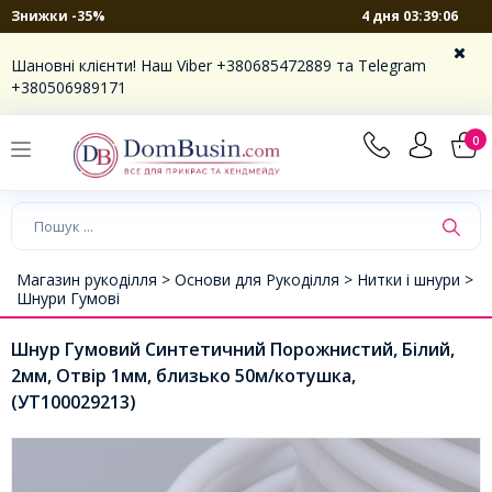
4 дня 03:39:06
Знижки -35%
Шановні клієнти! Наш Viber +380685472889 та Telegram
+380506989171
0
Магазин рукоділля >
Основи для Рукоділля >
Нитки і шнури >
Шнури Гумові
Шнур Гумовий Синтетичний Порожнистий, Білий,
2мм, Отвір 1мм, близько 50м/котушка,
(УТ100029213)