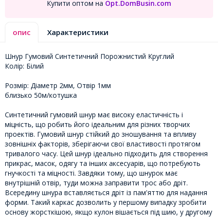
Купити оптом на
Opt.DomBusin.com
опис
Характеристики
Шнур Гумовий Синтетичний Порожнистий Круглий
Колір: Білий
Розмір: Діаметр 2мм, Отвір 1мм
близько 50м/котушка
Синтетичний гумовий шнур має високу еластичність і
міцність, що робить його ідеальним для різних творчих
проектів. Гумовий шнур стійкий до зношування та впливу
зовнішніх факторів, зберігаючи свої властивості протягом
тривалого часу. Цей шнур ідеально підходить для створення
прикрас, масок, одягу та інших аксесуарів, що потребують
гнучкості та міцності. Завдяки тому, що шнурок має
внутрішній отвір, туди можна заправити трос або дріт.
Всередину шнура вставляється дріт із пам'яттю для надання
форми. Такий каркас дозволить у першому випадку зробити
основу жорсткішою, якщо кулон вішається під шию, у другому