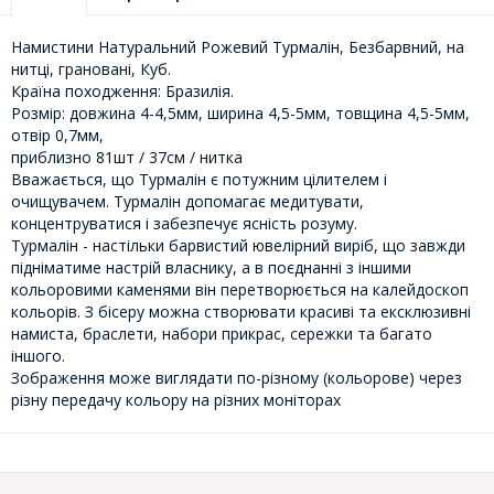
Намистини Натуральний Рожевий Турмалін, Безбарвний, на
нитці, грановані, Куб.
Країна походження: Бразилія.
Розмір: довжина 4-4,5мм, ширина 4,5-5мм, товщина 4,5-5мм,
отвір 0,7мм,
приблизно 81шт / 37см / нитка
Вважається, що Турмалін є потужним цілителем і
очищувачем. Турмалін допомагає медитувати,
концентруватися і забезпечує ясність розуму.
Турмалін - настільки барвистий ювелірний виріб, що завжди
підніматиме настрій власнику, а в поєднанні з іншими
кольоровими каменями він перетворюється на калейдоскоп
кольорів. З бісеру можна створювати красиві та ексклюзивні
намиста, браслети, набори прикрас, сережки та багато
іншого.
Зображення може виглядати по-різному (кольорове) через
різну передачу кольору на різних моніторах