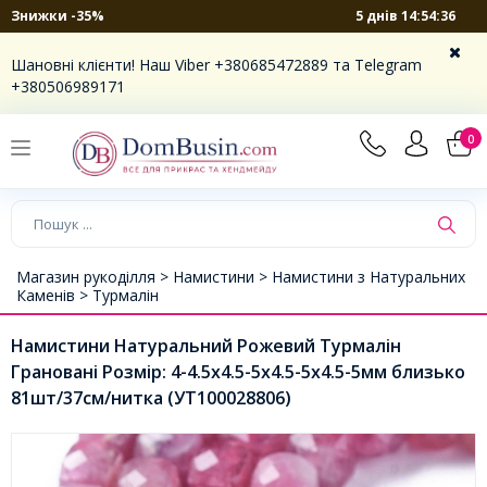
5 днів 14:54:35
Знижки -35%
Шановні клієнти! Наш Viber +380685472889 та Telegram
+380506989171
0
Магазин рукоділля >
Намистини >
Намистини з Натуральних
Каменів >
Турмалін
Намистини Натуральний Рожевий Турмалін
Грановані Розмір: 4-4.5х4.5-5х4.5-5х4.5-5мм близько
81шт/37см/нитка (УТ100028806)