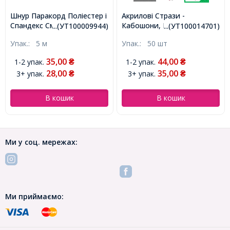
Шнур Паракорд Поліестер і
Акрилові Стрази -
Спандекс Смугастий, Колір:
Кабошони, Грановані,
...(УТ100009944)
...(УТ100014701)
Темно-оливковий, Розмір:
Плоскі Круглі, Колір:
Упак.:
5 м
Упак.:
50 шт
2мм, (УТ100009944)
Рожевий, Розмір: 10x4мм,
(УТ100014701)
35,00
44,00
1-2 упак.
1-2 упак.
₴
₴
28,00
35,00
3+ упак.
3+ упак.
₴
₴
В кошик
В кошик
Ми у соц. мережах:
Ми приймаємо: