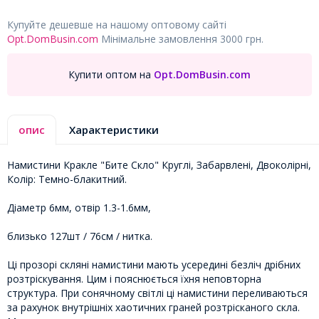
Купуйте дешевше на нашому оптовому сайті
Opt.DomBusin.com
Мінімальне замовлення 3000 грн.
Купити оптом на
Opt.DomBusin.com
опис
Характеристики
Намистини Кракле "Бите Скло" Круглі, Забарвлені, Двоколірні,
Колір: Темно-блакитний.
Діаметр 6мм, отвір 1.3-1.6мм,
близько 127шт / 76см / нитка.
Ці прозорі скляні намистини мають усередині безліч дрібних
розтріскування. Цим і пояснюється їхня неповторна
структура. При сонячному світлі ці намистини переливаються
за рахунок внутрішніх хаотичних граней розтрісканого скла.