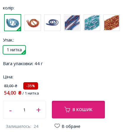
колір:
Упак.:
1 нитка
Вага упаковки:
44 г
Ціна:
83,00
-35%
₴
54,00
₴
/ 1 нитка
В КОШИК
Залишилось:
24
В обране