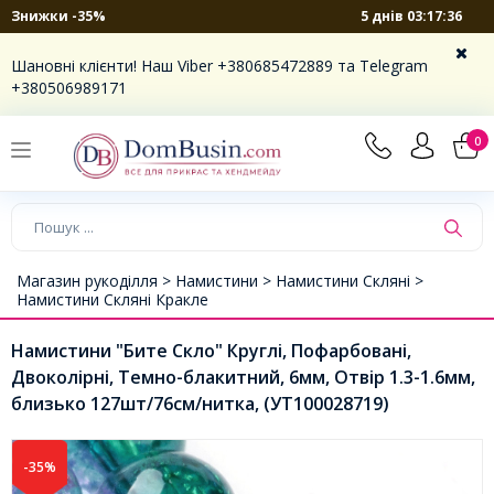
5 днів 03:17:36
Знижки -35%
Шановні клієнти! Наш Viber +380685472889 та Telegram
+380506989171
0
Магазин рукоділля >
Намистини >
Намистини Скляні >
Намистини Скляні Кракле
Намистини "Бите Скло" Круглі, Пофарбовані,
Двоколірні, Темно-блакитний, 6мм, Отвір 1.3-1.6мм,
близько 127шт/76см/нитка, (УТ100028719)
-35%