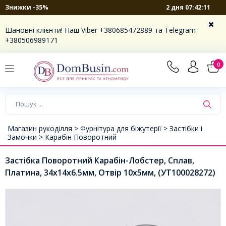
2 дня 07:42:10
Знижки -35%
Шановні клієнти! Наш Viber +380685472889 та Telegram
+380506989171
0
Магазин рукоділля >
Фурнітура для біжутерії >
Застібки і
Замочки >
Карабін Поворотний
Застібка Поворотний Карабін-Лобстер, Сплав,
Платина, 34х14х6.5мм, Отвір 10х5мм, (УТ100028272)