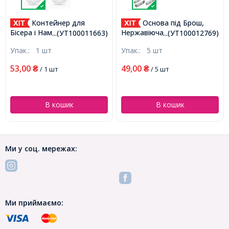
Контейнер для
Основа під Брош,
Бісера і Намистин,
Нержавіюча Сталь, Булавка
...(УТ100011663)
...(УТ100012769)
Пластик, Круглий, на 8
з 2-ма Отворами, 25-
Упак.:
1 шт
Упак.:
5 шт
відсіків, Безбарвний,
26x5x6мм, Пін 0.8мм,
10.5x10.5x2.8см,
(УТ100012769)
53,00
49,00
₴
/ 1 шт
₴
/ 5 шт
(УТ100011663)
В кошик
В кошик
Ми у соц. мережах:
Ми приймаємо: