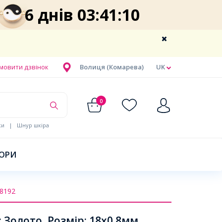
6 днів 03:41:10
мовити дзвінок
Волиця (Комарева)
UK
0
ки
|
Шнур шкіра
БОРИ
8192
 Золото, Розмір: 18х0.8мм,