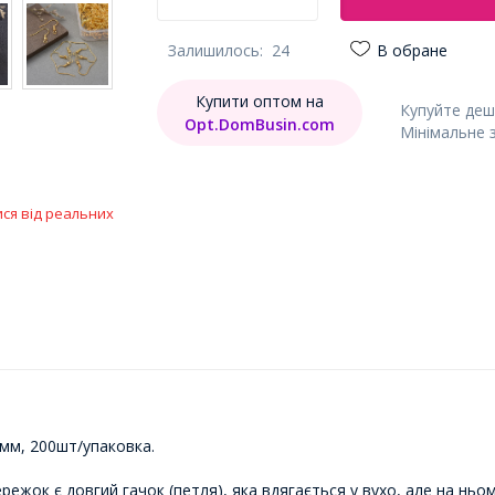
Залишилось:
24
В обране
Купити оптом на
Купуйте деш
Opt.DomBusin.com
Мінімальне 
ися від реальних
мм, 200шт/упаковка.
ережок є довгий гачок (петля), яка вдягається у вухо, але на ньо