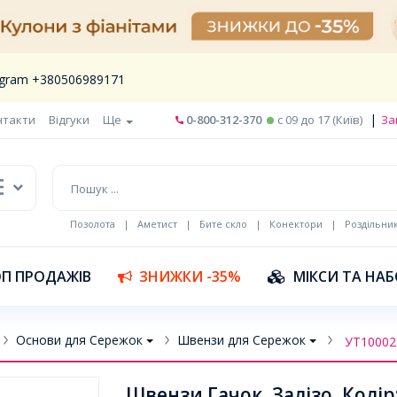
legram +380506989171
|
нтакти
Відгуки
Ще
0-800-312-370
c 09 до 17 (Київ)
За
Позолота
|
Аметист
|
Бите скло
|
Конектори
|
Роздільни
П ПРОДАЖІВ
ЗНИЖКИ -35%
МІКСИ ТА НА
Основи для Сережок
Швензи для Сережок
УТ10002
Швензи Гачок, Залізо, Колір: