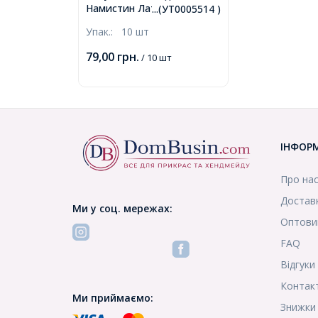
Намистин Латунь,
...(УТ0005514 )
Платина, 10х9.5мм, Отвір
Упак.:
10 шт
3мм, (УТ0005514)
79,00
грн.
/ 10 шт
ІНФОР
Про на
Доставк
Ми у соц. мережах:
Оптови
FAQ
Відгуки
Контак
Ми приймаємо:
Знижки