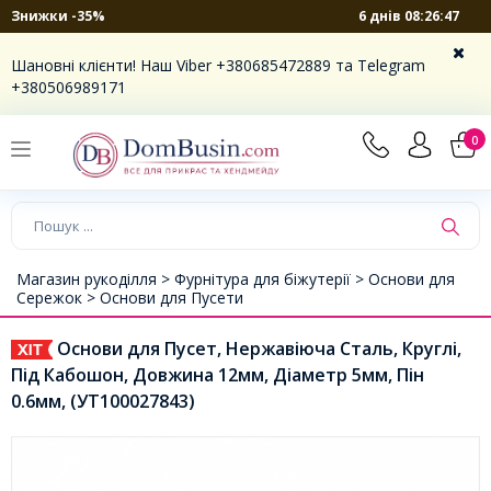
6 днів 08:26:46
Знижки -35%
Шановні клієнти! Наш Viber +380685472889 та Telegram
+380506989171
0
Магазин рукоділля >
Фурнітура для біжутерії >
Основи для
Сережок >
Основи для Пусети
Основи для Пусет, Нержавіюча Сталь, Круглі,
Під Кабошон, Довжина 12мм, Діаметр 5мм, Пін
0.6мм, (УТ100027843)