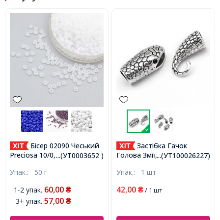
Бісер 02090 Чеський
Застібка Гачок
Preciosa 10/0, Природний
Голова Змії, Сплав,
...(УТ0003652 )
...(УТ100026227)
Непрозорий NO, Білий,
Античне Срібло, Голова
Упак.:
50 г
Упак.:
1 шт
Круглий, (УТ0003652)
23x12x8.5мм, Отвір 8х3, Під
Стрази 2мм, Хвіст:
60,00
42,00
1-2 упак.
₴
₴
/ 1 шт
19х19х9мм, НапівОтвір
57,00
3+ упак.
₴
7мм, (УТ100026227)