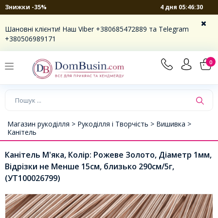
4 дня 05:46:30
Знижки -35%
Шановні клієнти! Наш Viber +380685472889 та Telegram
+380506989171
0
Магазин рукоділля >
Рукоділля і Творчість >
Вишивка >
Канітель
Канітель М'яка, Колір: Рожеве Золото, Діаметр 1мм,
Відрізки не Менше 15см, близько 290см/5г,
(УТ100026799)