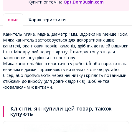
Купити оптом на
Opt.DomBusin.com
опис
Характеристики
Канитель М'яка, Мідна, Діаметр 1мм, Відрізки не Менше 15см.
М'яка канитель застосовується для декоративних швів
канителі, окантовки перлів, каменів, дрібних деталей вишивки
і т. п. Має круглий переріз дроту. Її використовують для
заповнення внутрішнього простору.
М'яка канитель більш еластична у роботі. Її або нарізають на
невеликі відрізки і пришивають нитками як стеклярус або
бісер, або пропускають через неї нитку і кріплять потайними
стібками до виробу (для довгих відрізків), щоб нитка
«ховалася» між витками.
Клієнти, які купили цей товар, також
купують