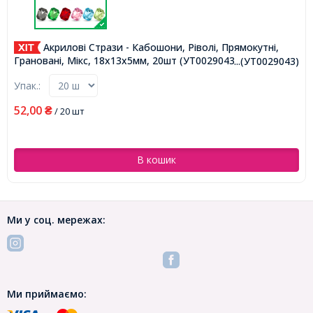
Акрилові Стрази - Кабошони, Ріволі, Прямокутні,
Грановані, Мікс, 18х13х5мм, 20шт (УТ0029043)
...(УТ0029043)
Упак.:
52,00
₴
/ 20 шт
В кошик
Ми у соц. мережах:
Ми приймаємо: