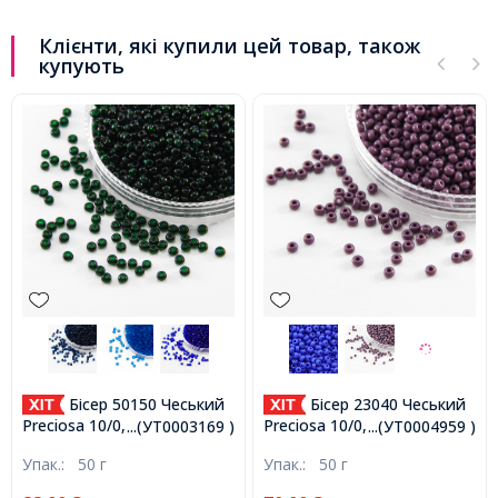
Клієнти, які купили цей товар, також
купують
Бісер 50150 Чеський
Бісер 23040 Чеський
Preciosa 10/0, Прозорий
Preciosa 10/0, Природний
...(УТ0003169 )
...(УТ0004959 )
NT, Зелений, Круглий,
Непрозорий NO, Бузковий,
Упак.:
50 г
Упак.:
50 г
(УТ0003169)
Круглий, (УТ0004959)