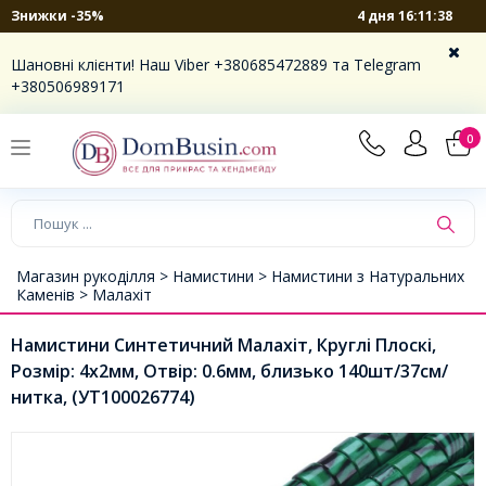
4 дня 16:11:37
Знижки -35%
Шановні клієнти! Наш Viber +380685472889 та Telegram
+380506989171
0
Магазин рукоділля >
Намистини >
Намистини з Натуральних
Каменів >
Малахіт
Намистини Синтетичний Малахіт, Круглі Плоскі,
Розмір: 4х2мм, Отвір: 0.6мм, близько 140шт/37см/
нитка, (УТ100026774)