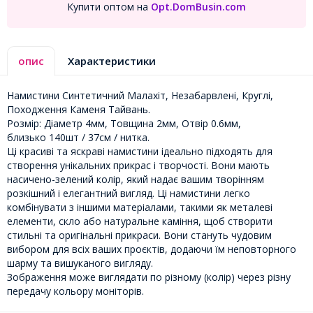
Купити оптом на
Opt.DomBusin.com
опис
Характеристики
Намистини Синтетичний Малахіт, Незабарвлені, Круглі,
Походження Каменя Тайвань.
Розмір: Діаметр 4мм, Товщина 2мм, Отвір 0.6мм,
близько 140шт / 37см / нитка.
Ці красиві та яскраві намистини ідеально підходять для
створення унікальних прикрас і творчості. Вони мають
насичено-зелений колір, який надає вашим творінням
розкішний і елегантний вигляд. Ці намистини легко
комбінувати з іншими матеріалами, такими як металеві
елементи, скло або натуральне каміння, щоб створити
стильні та оригінальні прикраси. Вони стануть чудовим
вибором для всіх ваших проєктів, додаючи їм неповторного
шарму та вишуканого вигляду.
Зображення може виглядати по різному (колір) через різну
передачу кольору моніторів.