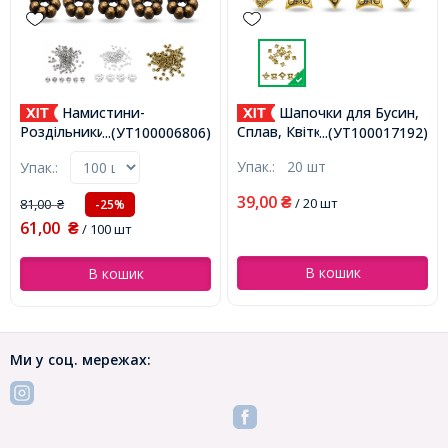
Намистини-
Шапочки для Бусин,
Роздільники, Сплав, Квітка,
Сплав, Квітка, Колір:
...(УТ100006806)
...(УТ100017192)
Бронза, 4.5х1.5мм, Отвір
Античне Золото, Розмір:
Упак.:
20 шт
Упак.:
1мм, (УТ100006806)
7.5х7.5х3мм, Отвір 2мм,
(УТ100017192)
39,00
₴
/ 20 шт
81,00
-25%
₴
61,00
₴
/ 100 шт
В кошик
В кошик
Ми у соц. мережах: