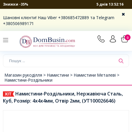
5 днів 13:52:16
Знижки -35%
Шановні клієнти! Наш Viber +380685472889 та Telegram
+380506989171
0
Магазин рукоділля >
Намистини >
Намистини Металеві >
Намистини-Роздільники
Намистини-Роздільники, Нержавіюча Сталь,
Куб, Розмір: 4х4x4мм, Отвір 2мм, (УТ100026646)