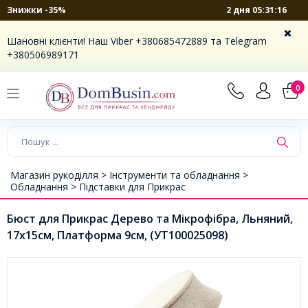
2 дня 05:31:16
Знижки -35%
Шановні клієнти! Наш Viber +380685472889 та Telegram
+380506989171
0
Магазин рукоділля >
Інструменти та обладнання >
Обладнання >
Підставки для Прикрас
Бюст для Прикрас Дерево та Мікрофібра, Льняний,
17х15см, Платформа 9см, (УТ100025098)