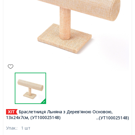
Браслетниця Льняна з Дерев'яною Основою,
13х24х7см, (УТ100025148)
...(УТ100025148)
Упак.:
1 шт