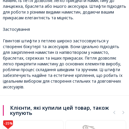
наявність петлі дозволяє легко приєднати намистину до
ланцюжка, браслета або іншого аксесуара. Штифти підходять
для роботи з різними видами намистин, додаючи вашим
прикрасам елегантність та міцність.
Застосування
Гвинтові штифти з петлею широко застосовуються у
створенні біжутерії та аксесуарів. Вони ідеально підходять
для закріплення намистин із напівотвором у намисто,
браслетах, сережках та інших прикрасах. Петля дозволяє
легко прикріпити намистину до основних елементів виробу,
роблячи процес складання швидким та зручним. Ці штифти
забезпечують надійне та естетичне кріплення, що робить їх
ідеальним вибором для створення стильних та довговічних
аксесуарів.
Клієнти, які купили цей товар, також
купують
-35%