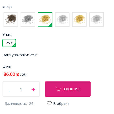
колір:
Упак.:
25 г
Вага упаковки:
25 г
Ціна:
86,00
₴
/ 25 г
В КОШИК
Залишилось:
24
В обране