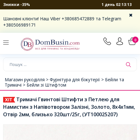
1 день 02:13:12
Знижки -35%
Шановні клієнти! Наш Viber +380685472889 та Telegram
+380506989171
0
Магазин рукоділля >
Фурнітура для біжутерії >
Бейли та
Тримачі >
Бейли зі Штифтом
Тримачі Гвинтові Штифти з Петлею для
Намистин з Напівотвором Залізні, Золото, 8х4х1мм,
Отвір 2мм, близько 320шт/25г, (УТ100025207)