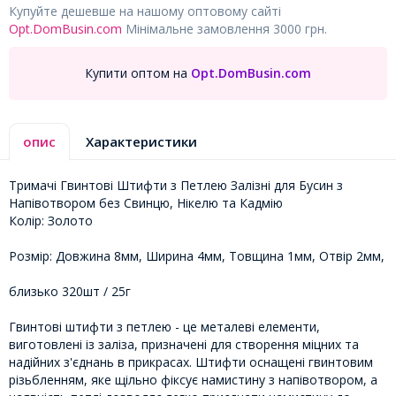
Купуйте дешевше на нашому оптовому сайті
Opt.DomBusin.com
Мінімальне замовлення 3000 грн.
Купити оптом на
Opt.DomBusin.com
опис
Характеристики
Тримачі Гвинтові Штифти з Петлею Залізні для Бусин з
Напівотвором без Свинцю, Нікелю та Кадмію
Колір: Золото
Розмір: Довжина 8мм, Ширина 4мм, Товщина 1мм, Отвір 2мм,
близько 320шт / 25г
Гвинтові штифти з петлею - це металеві елементи,
виготовлені із заліза, призначені для створення міцних та
надійних з'єднань в прикрасах. Штифти оснащені гвинтовим
різьбленням, яке щільно фіксує намистину з напівотвором, а