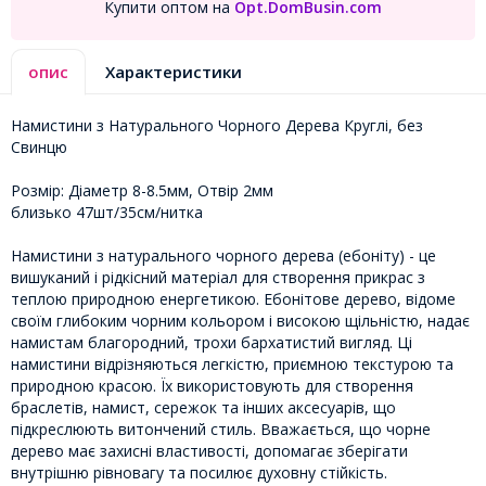
Купити оптом на
Opt.DomBusin.com
опис
Характеристики
Намистини з Натурального Чорного Дерева Круглі, без
Свинцю
Розмір: Діаметр 8-8.5мм, Отвір 2мм
близько 47шт/35см/нитка
Намистини з натурального чорного дерева (ебоніту) - це
вишуканий і рідкісний матеріал для створення прикрас з
теплою природною енергетикою. Ебонітове дерево, відоме
своїм глибоким чорним кольором і високою щільністю, надає
намистам благородний, трохи бархатистий вигляд. Ці
намистини відрізняються легкістю, приємною текстурою та
природною красою. Їх використовують для створення
браслетів, намист, сережок та інших аксесуарів, що
підкреслюють витончений стиль. Вважається, що чорне
дерево має захисні властивості, допомагає зберігати
внутрішню рівновагу та посилює духовну стійкість.