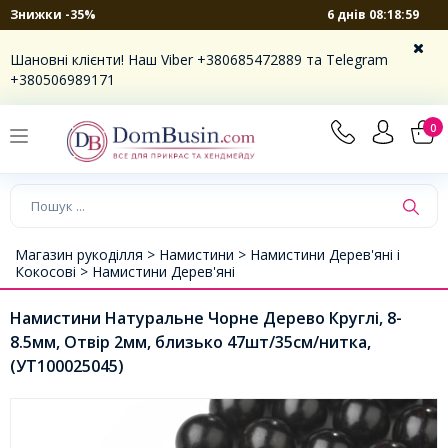
6 днів 08:18:59
Знижки -35%
Шановні клієнти! Наш Viber +380685472889 та Telegram
+380506989171
0
Магазин рукоділля >
Намистини >
Намистини Дерев'яні і
Кокосові >
Намистини Дерев'яні
Намистини Натуральне Чорне Дерево Круглі, 8-
8.5мм, Отвір 2мм, близько 47шт/35см/нитка,
(УТ100025045)