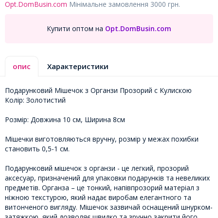
Opt.DomBusin.com
Мінімальне замовлення 3000 грн.
Купити оптом на
Opt.DomBusin.com
опис
Характеристики
Подарунковий Мішечок з Органзи Прозорий с Кулискою
Колір: Золотистий
Розмір: Довжина 10 см, Ширина 8см
Мішечки виготовляються вручну, розмір у межах похибки
становить 0,5-1 см.
Подарунковий мішечок з органзи - це легкий, прозорий
аксесуар, призначений для упаковки подарунків та невеликих
предметів. Органза – це тонкий, напівпрозорий матеріал з
ніжною текстурою, який надає виробам елегантного та
витонченого вигляду. Мішечок зазвичай оснащений шнурком-
затяжкою, який дозволяє швидко та зручно закрити його,