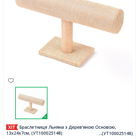
Браслетниця Льняна з Дерев'яною Основою,
13х24х7см, (УТ100025148)
...(УТ100025148)