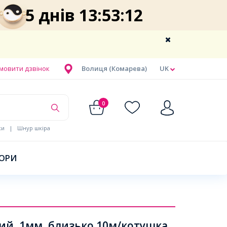
5 днів 13:53:11
мовити дзвінок
Волиця (Комарева)
UK
0
ки
|
Шнур шкіра
БОРИ
ий, 1мм, близько 10м/котушка,