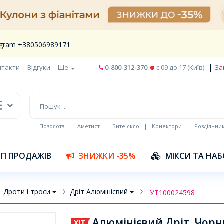
legram +380506989171
|
нтакти
Відгуки
Ще
0-800-312-370
c 09 до 17 (Київ)
За
Позолота
|
Аметист
|
Бите скло
|
Конектори
|
Роздільни
П ПРОДАЖІВ
ЗНИЖКИ -35%
МІКСИ ТА НА
Дроти і троси
Дріт Алюмінієвий
УТ100024598
Алюмінієвий Дріт, Чорн