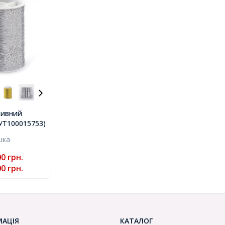
тивний
й,
.(УТ100015753)
.1мм, близько
шка
)
00
грн.
00
грн.
МАЦІЯ
КАТАЛОГ