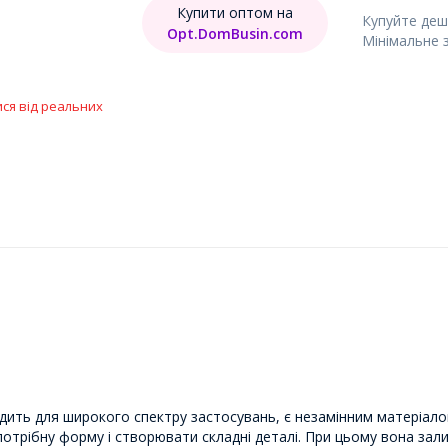
Купити оптом на
Купуйте деш
Opt.DomBusin.com
Мінімальне 
ися від реальних
ходить для широкого спектру застосувань, є незамінним матеріало
потрібну форму і створювати складні деталі. При цьому вона зал