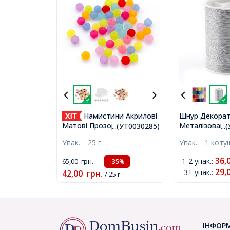
Намистини Акрилові
Шнур Декора
Металізовани
Матові Прозорі Круглі,
...(УТ0030285)
..
Сріблястий, 0
Мікс, 8мм, Отвір 2мм,
Упак.:
25 г
Упак.:
1 коту
55м/котушка,
близько 90шт/25г,
(УТ100015753
(УТ0030285)
36,
1-2 упак.
:
65,00
грн.
-35%
29,
3+ упак.
:
42,00
грн.
/ 25 г
ІНФОР