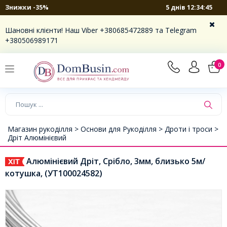
5 днів 12:34:44
Знижки -35%
Шановні клієнти! Наш Viber +380685472889 та Telegram
+380506989171
0
Магазин рукоділля >
Основи для Рукоділля >
Дроти і троси >
Дріт Алюмінієвий
Алюмінієвий Дріт, Срібло, 3мм, близько 5м/
котушка, (УТ100024582)