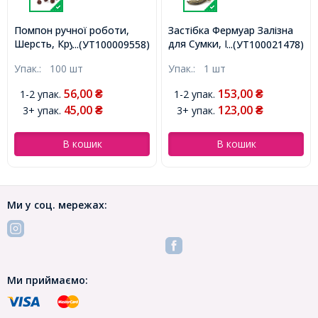
Помпон ручної роботи,
Застібка Фермуар Залізна
Шерсть, Круглі,
для Сумки, Бронза,
...(УТ100009558)
...(УТ100021478)
Коричневий, 10мм,
60x87x15мм, Отвір 1мм,
Упак.:
100 шт
Упак.:
1 шт
(УТ100009558)
(УТ100021478)
56,00
153,00
1-2 упак.
1-2 упак.
₴
₴
45,00
123,00
3+ упак.
3+ упак.
₴
₴
В кошик
В кошик
Ми у соц. мережах:
Ми приймаємо: