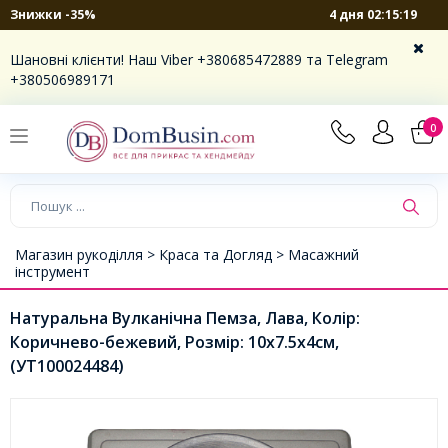
4 дня 02:15:19
Знижки -35%
Шановні клієнти! Наш Viber +380685472889 та Telegram
+380506989171
0
Магазин рукоділля >
Краса та Догляд >
Масажний
інструмент
Натуральна Вулканічна Пемза, Лава, Колір:
Коричнево-бежевий, Розмір: 10x7.5x4см,
(УТ100024484)