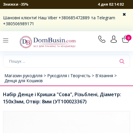
4 дня 02:14:02
Знижки -35%
Шановні клієнти! Наш Viber +380685472889 та Telegram
+380506989171
0
Магазин рукоділля >
Рукоділля і Творчість >
В'язання >
Денця для Кошиків
Набір Денце і Кришка "Сова", Різьблені, Діаметр:
150х3мм, Отвір: 8мм (УТ100023367)