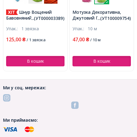
Шнур Вощений
Мотузка Декоративна,
Джутовий Прядив'яний
Бавовняний для плетіння,
...(УТ000003389)
...(УТ100009754)
Шнур, Колір: Салатовий,
Макраме та біжутерії,
Упак.:
1 звязка
Упак.:
10 м
Розмір: 2мм, (УТ100009754)
Білий, 1мм, близько 60-
65м/зв'язка, (УТ000003389)
125,00
47,00
₴
/ 1 звязка
₴
/ 10 м
В кошик
В кошик
Ми у соц. мережах:
Ми приймаємо: