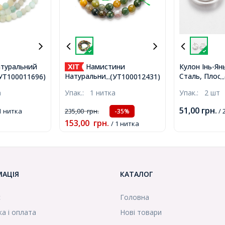
туральний
Намистини
Кулон Інь-Ян
лі Матові,
Сталь, Плоск
Натуральний Індійський
.(УТ100011696)
...(УТ100012431)
.
м, близько
Розмір: 14х1
Агат, Круглі, На нитках,
а
Упак.:
1 нитка
Упак.:
2 шт
тка,
1мм, (УТ1000
Мікс, 6мм, Отвір 1мм,
)
близько 58шт/36см/нитка,
51,00
грн.
1 нитка
235,00
грн.
/ 
-35%
(УТ100012431)
153,00
грн.
/ 1 нитка
МАЦІЯ
КАТАЛОГ
с
Головна
а і оплата
Нові товари