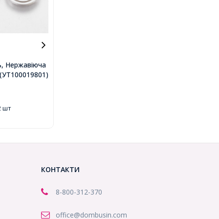
ь, Нержавіюча
ий Круглий,
..(УТ100019801)
2х1мм, Отвір
19801)
2 шт
КОНТАКТИ
8-800
-312-370
office@dombusin.com