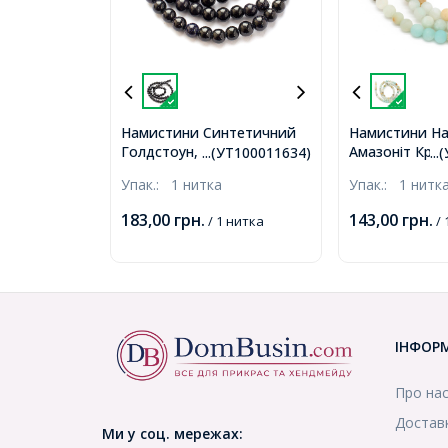
Намистини Синтетичний
Намистини На
Голдстоун, Круглий, Колір:
Амазоніт Круг
...(УТ100011634)
..
Синій, Діаметр: 6 ~ 6.5мм,
4мм, Отвір 1м
Упак.:
1 нитка
Упак.:
1 нитк
Отв-тя 1мм, близько 60шт
96шт/38см/ни
/ 38см / нитка,
(УТ100011696
183,00
грн.
143,00
грн.
/ 1 нитка
/ 
(УТ100011634)
ІНФОР
Про на
Доставк
Ми у соц. мережах: