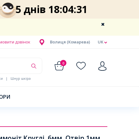
5 днів 18:04:30
мовити дзвінок
Волиця (Комарева)
UK
0
ки
|
Шнур шкіра
БОРИ
оніт Круглі, 6мм, Отвір 1мм,