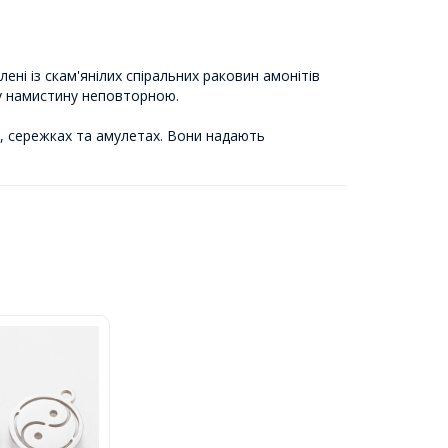
ні із скам'янілих спіральних раковин амонітів
ну намистину неповторною.
, сережках та амулетах. Вони надають