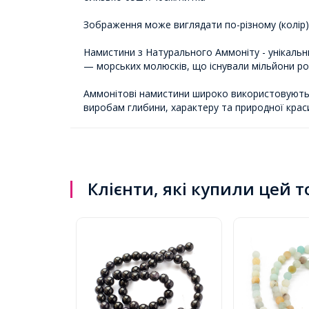
Зображення може виглядати по-різному (колір) 
Намистини з Натурального Аммоніту - унікальни
— морських молюсків, що існували мільйони рок
Аммонітові намистини широко використовуються
виробам глибини, характеру та природної крас
Клієнти, які купили цей 