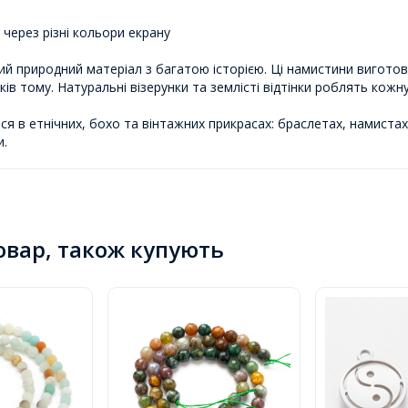
через різні кольори екрану
й природний матеріал з багатою історією. Ці намистини виготовле
ів тому. Натуральні візерунки та землісті відтінки роблять кож
 в етнічних, бохо та вінтажних прикрасах: браслетах, намистах
и.
товар, також купують