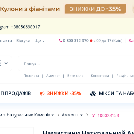
legram +380506989171
|
нтакти
Відгуки
Ще
0-800-312-370
c 09 до 17 (Київ)
За
Позолота
|
Аметист
|
Бите скло
|
Конектори
|
Роздільни
П ПРОДАЖІВ
ЗНИЖКИ -35%
МІКСИ ТА НА
и з Натуральних Каменів
Аммоніт
УТ100023153
Намистини Натуральний Амм