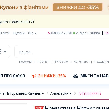
legram +380506989171
|
нтакти
Відгуки
Ще
0-800-312-370
c 09 до 17 (Київ)
За
Позолота
|
Аметист
|
Бите скло
|
Конектори
|
Роздільни
П ПРОДАЖІВ
ЗНИЖКИ -35%
МІКСИ ТА НА
и з Натуральних Каменів
Аквамарин
УТ100022713
Намистини Натуральний