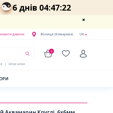
6 днів 04:47:22
мовити дзвінок
Волиця (Комарева)
UK
0
ки
|
Шнур шкіра
БОРИ
 Аквамарин Круглі, 6х6мм,