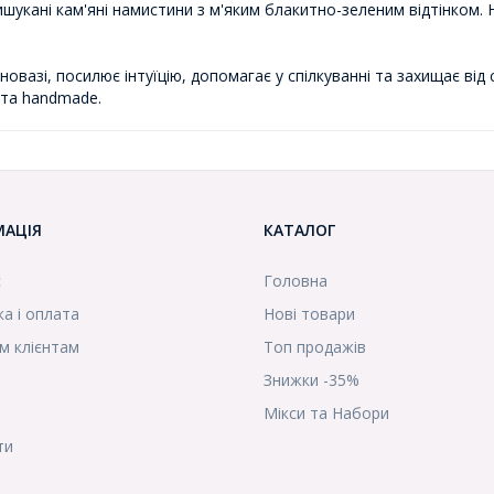
укані кам'яні намистини з м'яким блакитно-зеленим відтінком.
вазі, посилює інтуїцію, допомагає у спілкуванні та захищає від 
l та handmade.
МАЦІЯ
КАТАЛОГ
с
Головна
а і оплата
Нові товари
м клієнтам
Топ продажів
Знижки -35%
Мікси та Набори
ти