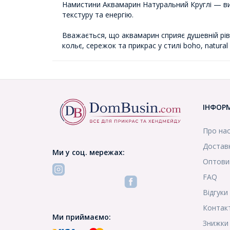
Намистини Аквамарин Натуральний Круглі — виш
текстуру та енергію.
Вважається, що аквамарин сприяє душевній рівно
кольє, сережок та прикрас у стилі boho, natura
ІНФОР
Про на
Доставк
Ми у соц. мережах:
Оптови
FAQ
Відгуки
Контак
Ми приймаємо:
Знижки