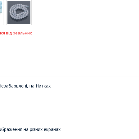
ися від реальних
езабарвлені, на Нитках
ображення на різних екранах.