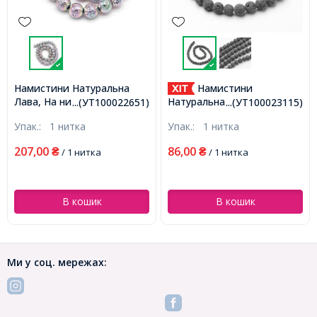
Намистини Натуральна
Намистини
Лава, На нитках, Круглі,
Натуральна Лава, На
...(УТ100022651)
...(УТ100023115)
Колір: Мультіцвет, Розмір:
нитках, Круглі,
Упак.:
1 нитка
Упак.:
1 нитка
8-8.5мм, Отвір 1.2мм,
Неполіроване, Сірий, 8мм,
близько 45шт / 38см /
Отвір 1.2мм, близько
207,00
86,00
₴
/ 1 нитка
₴
/ 1 нитка
нитка, (УТ100022651)
45шт/37см/нитка,
(УТ100023115)
В кошик
В кошик
Ми у соц. мережах: