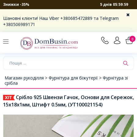
5 днів 05:59:58
Знижки -35%
Шановні клієнти! Наш Viber +380685472889 та Telegram
+380506989171
0
Магазин рукоділля >
Фурнітура для біжутерії >
Фурнітура зі
срібла
Срібло 925 Швензи Гачок, Основи для Сережок,
15х18х1мм, Штифт 0.5мм, (УТ100021154)