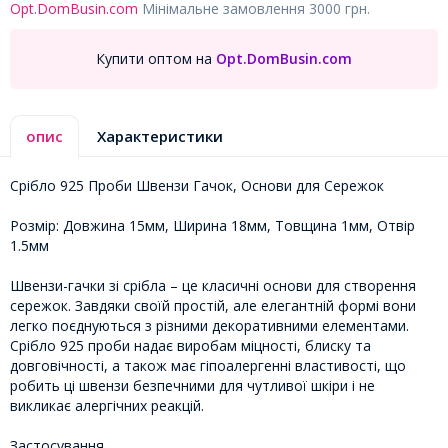
Opt.DomBusin.com
Мінімальне замовлення 3000 грн.
Купити оптом на
Opt.DomBusin.com
опис
Характеристики
Срібло 925 Проби Швензи Гачок, Основи для Сережок
Розмір: Довжина 15мм, Ширина 18мм, Товщина 1мм, Отвір
1.5мм
Швензи-гачки зі срібла – це класичні основи для створення
сережок. Завдяки своїй простій, але елегантній формі вони
легко поєднуються з різними декоративними елементами.
Срібло 925 проби надає виробам міцності, блиску та
довговічності, а також має гіпоалергенні властивості, що
робить ці швензи безпечними для чутливої ​​шкіри і не
викликає алергічних реакцій.
Застосування