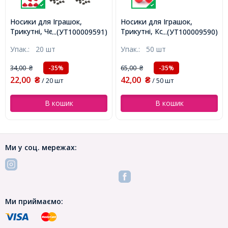
Носики для Іграшок,
Носики для Іграшок,
Трикутні, Червоний,
Трикутні, Колір: Червоний,
...(УТ100009591)
...(УТ100009590)
16.5х13х5.5мм,
Розмір: Довжина 11мм,
Упак.:
20 шт
Упак.:
50 шт
(УТ100009591)
Ширина 10мм, Товщина
3.5мм, (УТ100009590)
34,00
65,00
-35%
-35%
₴
₴
22,00
42,00
₴
/ 20 шт
₴
/ 50 шт
В кошик
В кошик
Ми у соц. мережах:
Ми приймаємо: