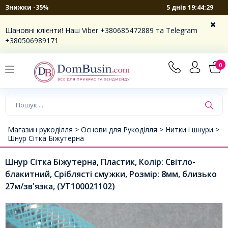
5 днів 19:44:29
Знижки -35%
Шановні клієнти! Наш Viber +380685472889 та Telegram
+380506989171
0
Магазин рукоділля >
Основи для Рукоділля >
Нитки і шнури >
Шнур Сітка Біжутерна
Шнур Сітка Біжутерна, Пластик, Колір: Світло-
блакитний, Сріблясті смужки, Розмір: 8мм, близько
27м/зв'язка, (УТ100021102)