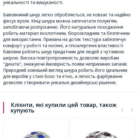
унікальності та вишуканості.
Бавовняний шнур легко обробляється, не ковзає та надійно
фіксує вузли. Кінці шнура можна запечатати полум'ям,
запобігаючи розпусканню. Його натуральне походження
робить матеріал екологічним, біорозкладним та безпечним
для використання. Приємна на дотик текстура забезпечує
комфорт у роботі та носінні, а гіпоалергенні властивості
бавовни роблять шнур придатним для людей з чутливою
шкірою. Висока повітропроникність дозволяє виробам
"дихати", знижуючи ймовірність появи неприємних запахів.
Природний зовнішній вигляд шнура робить його ідеальним
для виробів у стилі бохо та етно, а легкість фарбування
дозволяє створювати унікальні дизайнерські рішення.
Клієнти, які купили цей товар, також
купують