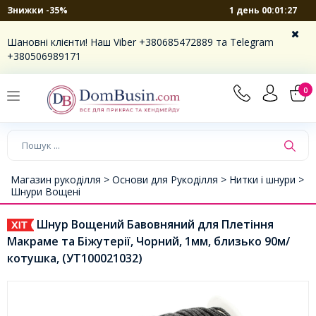
1 день 00:01:27
Знижки -35%
Шановні клієнти! Наш Viber +380685472889 та Telegram
+380506989171
0
Магазин рукоділля >
Основи для Рукоділля >
Нитки і шнури >
Шнури Вощені
Шнур Вощений Бавовняний для Плетіння
Макраме та Біжутерії, Чорний, 1мм, близько 90м/
котушка, (УТ100021032)