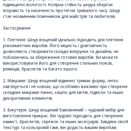
підвищеної вологості. Колірна стійкість шнура зберігає
яскравість та насиченість протягом тривалого часу. Шнур
стає незамінним помічником для майстрів та любителів.
Застосування
1. Плетіння: Шнур вощений ідеально підходить для плетіння
різноманітних виробів. Його міцність і довговічність
дозволяють створювати складні візерунки та дизайни, не
побоюючись за збереження готових виробів. Ви можете
використовувати його для створення стильних поясів,
ремінців, браслетів та багато іншого.
2. Макраме: Шнур вощений відмінно тримає форму, легко
зав'язується і не ковзає, що особливо важливо при створенні
складних макраме-панно, кашпо для квітів, підвісок та інших
декоративних елементів.
3. Біжутерія: Шнур вощений бавовняний – чудовий вибір для
виготовлення прикрас. Він чудово підходить для створення
намист, браслетів, сережок та інших аксесуарів. Завдяки своїй
текстурі та кольоровій гамі, він додасть вашим виробам