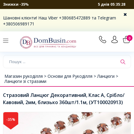
5 днів 05:35:27
Знижки -35%
Шановні клієнти! Наш Viber +380685472889 та Telegram
+380506989171
0
Магазин рукоділля >
Основи для Рукоділля >
Ланцюги >
Ланцюги зі стразами
Стразовий Ланцюг Декоративний, Клас А, Срібло/
Кавовий, 2мм, близько 360шт/1.1м, (УТ100020913)
-35%