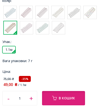
колір:
Упак.:
1.1м
Вага упаковки:
7 г
Ціна:
75,00
-35%
₴
49,00
₴
/ 1.1м
В КОШИК