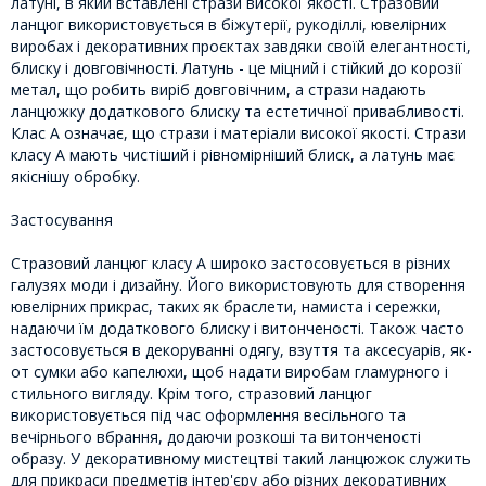
латуні, в який вставлені стрази високої якості. Стразовий
ланцюг використовується в біжутерії, рукоділлі, ювелірних
виробах і декоративних проєктах завдяки своїй елегантності,
блиску і довговічності. Латунь - це міцний і стійкий до корозії
метал, що робить виріб довговічним, а стрази надають
ланцюжку додаткового блиску та естетичної привабливості.
Клас А означає, що стрази і матеріали високої якості. Стрази
класу А мають чистіший і рівномірніший блиск, а латунь має
якіснішу обробку.
Застосування
Стразовий ланцюг класу А широко застосовується в різних
галузях моди і дизайну. Його використовують для створення
ювелірних прикрас, таких як браслети, намиста і сережки,
надаючи їм додаткового блиску і витонченості. Також часто
застосовується в декоруванні одягу, взуття та аксесуарів, як-
от сумки або капелюхи, щоб надати виробам гламурного і
стильного вигляду. Крім того, стразовий ланцюг
використовується під час оформлення весільного та
вечірнього вбрання, додаючи розкоші та витонченості
образу. У декоративному мистецтві такий ланцюжок служить
для прикраси предметів інтер'єру або різних декоративних