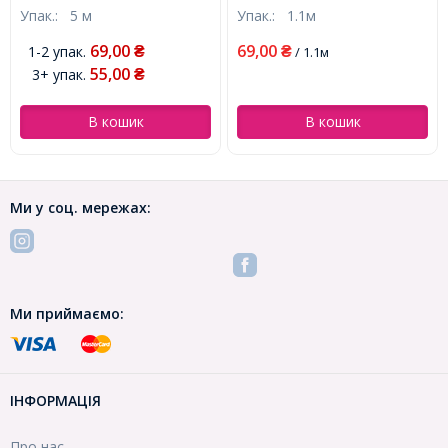
Упак.:
5 м
Упак.:
1.1м
(УТ100012664)
360шт/1.1м, (УТ100017378)
69,00
69,00
1-2 упак.
₴
₴
/ 1.1м
55,00
3+ упак.
₴
В кошик
В кошик
Ми у соц. мережах:
Ми приймаємо:
ІНФОРМАЦІЯ
Про нас