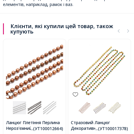
елементів, наприклад, рамок і ваз.
Клієнти, які купили цей товар, також
купують
Ланцюг Плетіння Перлина
Стразовий Ланцюг
Нероз'ємний Залізний,
Декоративний, Клас А,
...(УТ100012664)
...(УТ100017378)
Мідний Колір, Ланка 1.5мм,
Золото/Мікс, 2мм, близько