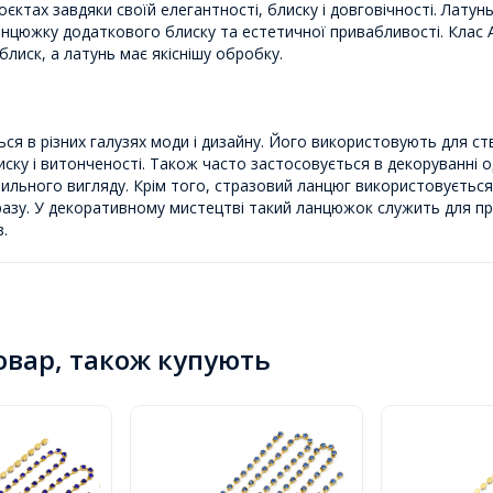
єктах завдяки своїй елегантності, блиску і довговічності. Латунь 
нцюжку додаткового блиску та естетичної привабливості. Клас А 
блиск, а латунь має якіснішу обробку.
я в різних галузях моди і дизайну. Його використовують для ст
ску і витонченості. Також часто застосовується в декоруванні од
ильного вигляду. Крім того, стразовий ланцюг використовується
азу. У декоративному мистецтві такий ланцюжок служить для при
.
товар, також купують