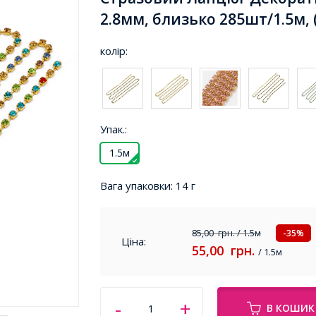
2.8мм, близько 285шт/1.5м, 
колір:
Упак.:
1.5м
Вага упаковки:
14 г
85,00
грн.
/ 1.5м
-35%
Ціна:
55,00
грн.
/ 1.5м
В КОШИК