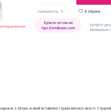
Залишилось:
9
В обране
Купити оптом на
Купуйте деш
ися від реальних
Opt.DomBusin.com
Мінімальне 
нцюжок з латуні, в який вставлені стрази високої якості. Стразо