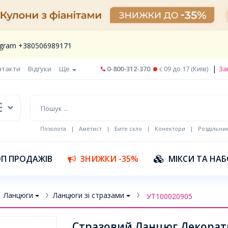
legram +380506989171
|
нтакти
Відгуки
Ще
0-800-312-370
c 09 до 17 (Київ)
За
Позолота
|
Аметист
|
Бите скло
|
Конектори
|
Роздільни
П ПРОДАЖІВ
ЗНИЖКИ -35%
МІКСИ ТА НА
Ланцюги
Ланцюги зі стразами
УТ100020905
Стразовий Ланцюг Декоратив