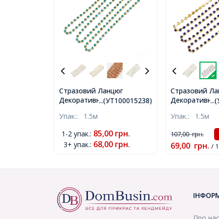
Стразовий Ланцюг
Стразовий Ла
Декоративний, Клас А,
Декоративний,
...(УТ100015238)
..
Золото/Блакитний
Золото/Сапфір
Упак.:
1.5м
Упак.:
1.5м
Циркон, 2.8мм, близько
близько 240шт
285шт/1.5м, (УТ100015238)
(УТ100020895
85,00
грн.
1-2 упак.
:
107,00
грн.
68,00
грн.
3+ упак.
:
69,00
грн.
/ 
ІНФОР
Про на