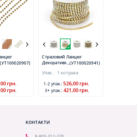
анцюг
Стразовий Ланцюг
, Клас А,
Декоративний, Без
..(УТ100020907)
...(УТ100020941)
тист, 2.8мм,
Покриття/Кришталь АВ,
Упак.:
1 котушка
т/1.5м,
2.8мм, близько 9м/
7)
котушка, (УТ100020941)
,00
грн.
526,00
грн.
1-2 упак.
:
,00
грн.
421,00
грн.
3+ упак.
:
КОНТАКТИ
8-800
-312-370