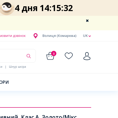
4 дня 14:15:31
мовити дзвінок
Волиця (Комарева)
UK
0
ки
|
Шнур шкіра
БОРИ
ний, Клас А, Золото/Мікс ,