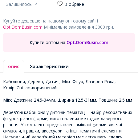
Залишилось:
4
В обране
Купуйте дешевше на нашому оптовому сайті
Opt.DomBusin.com
Мінімальне замовлення 3000 грн.
Купити оптом на
Opt.DomBusin.com
опис
Характеристики
Кабошони, Дерево, Дитячі, Мікс Фігур, Лазерна Різка,
Колір: Світло-коричневий,
Мікс Довжина 24.5-34мм, Ширина 12.5-31мм, Товщина 2.5 мм
Дерев'яні кабошони у дитячій тематиці – набір декоративних
фігурок різної форми, виготовлених методом лазерного
різання. У комплекті представлені змішані форми: дитячі
символи, іграшки, аксесуари та інші тематичні елементи.
Натуральний дерев'яний матеріал має легку вагу, гладку