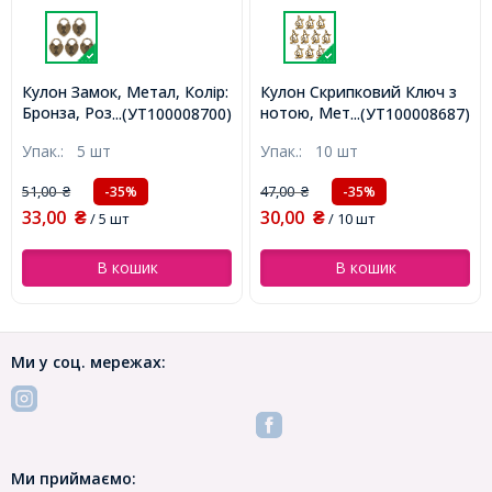
Кулон Замок, Метал, Колір:
Кулон Скрипковий Ключ з
Бронза, Розмір: 22х16мм,
нотою, Метал, Колір:
...(УТ100008700)
...(УТ100008687)
(УТ100008700)
Бронза, Розмір: 20x15мм,
Упак.:
5 шт
Упак.:
10 шт
(УТ100008687)
51,00
47,00
-35%
-35%
₴
₴
33,00
30,00
₴
/ 5 шт
₴
/ 10 шт
В кошик
В кошик
Ми у соц. мережах:
Ми приймаємо: