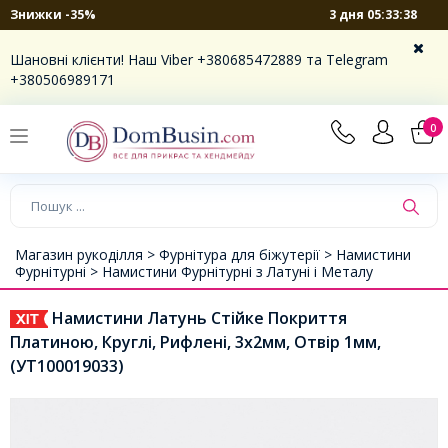
3 дня 05:33:37
Знижки -35%
Шановні клієнти! Наш Viber +380685472889 та Telegram
+380506989171
0
Магазин рукоділля >
Фурнітура для біжутерії >
Намистини
Фурнітурні >
Намистини Фурнітурні з Латуні і Металу
Намистини Латунь Стійке Покриття
Платиною, Круглі, Рифлені, 3х2мм, Отвір 1мм,
(УТ100019033)