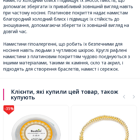
намисто холодний блиск і підвищує їх зносостійкість, що
допомагає зберігати їх привабливий зовнішній вигляд навіть
при частому носінні. Платинове покриття надає намистам
благородний холодний блиск і підвищує їх стійкість до
зношування, допомагаючи зберегти їх зовнішній вигляд на
довгий час.
Намистини гіпоалергенні, що робить їх безпечними для
носіння навіть людьми з чутливою шкірою. Круглі рифлені
намистини з платиновим покриттям чудово поєднуються з
іншими матеріалами, такими як каміння, скло та акрил, і
підходять для створення браслетів, намист і сережок.
Клієнти, які купили цей товар, також
купують
-35%