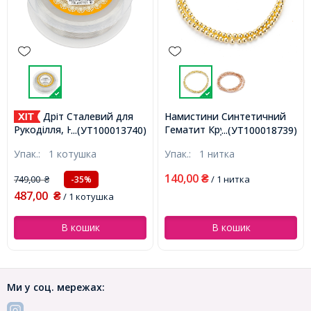
Дріт Сталевий для
Намистини Синтетичний
Гематит Круглі Гальваніка,
Рукоділля, Нержавіюча
...(УТ100013740)
...(УТ100018739)
Позолота, 3мм, Отвір 1мм,
Сталь, 0.1мм, близько
Упак.:
1 котушка
Упак.:
1 нитка
близько 124шт/38см/нитка,
800м/котушка,
(УТ100018739)
(УТ100013740)
140,00
749,00
₴
/ 1 нитка
-35%
₴
487,00
₴
/ 1 котушка
В кошик
В кошик
Ми у соц. мережах: