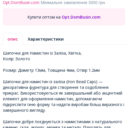
Opt.DomBusin.com
Мінімальне замовлення 3000 грн.
Купити оптом на
Opt.DomBusin.com
опис
Характеристики
Шапочки для Намистин із Заліза, Квітка,
Колір: Золото
Розмір: Діаметр 13мм, Товщина 4мм, Отвір 1.2мм
Шапочки для намистин із заліза (Iron Bead Caps) —
декоративна фурнітура для створення та оздоблення
прикрас. Використовуються як завершальний або акцентний
елемент для оформлення намистин, допомагаючи
підкреслити їхню форму та надати виробам більш виразного і
завершеного вигляду.
Шапочки добре поєднуються з намистинами з натурального
каменю, скла, акрилу, дерева та металу. Підходять для