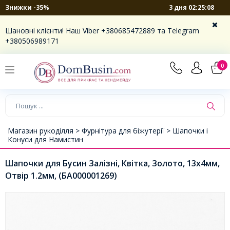
3 дня 02:25:08
Знижки -35%
Шановні клієнти! Наш Viber +380685472889 та Telegram
+380506989171
0
Магазин рукоділля >
Фурнітура для біжутерії >
Шапочки і
Конуси для Намистин
Шапочки для Бусин Залізні, Квітка, Золото, 13х4мм,
Отвір 1.2мм, (БА000001269)